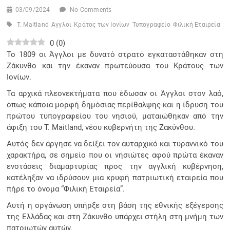
03/09/2024
No Comments
T. Maitland
Άγγλοι
Κράτος των Ιονίων
Τυπογραφείο
Φιλική Εταιρεία
0
(
0
)
Το 1809 οι Άγγλοι με δυνατό στρατό εγκαταστάθηκαν στη
Ζάκυνθο και την έκαναν πρωτεύουσα του Κράτους των
Ιονίων.
Τα αρχικά πλεονεκτήματα που έδωσαν οι Άγγλοι στον λαό,
όπως κάποια μορφή δημόσιας περίθαλψης και η ίδρυση του
πρώτου τυπογραφείου του νησιού, ματαιώθηκαν από την
άφιξη του T. Maitland, νέου κυβερνήτη της Ζακύνθου.
Αυτός δεν άργησε να δείξει τον αυταρχικό και τυραννικό του
χαρακτήρα, σε σημείο που οι νησιώτες αφού πρώτα έκαναν
ενστάσεις διαμαρτυρίας προς την αγγλική κυβέρνηση,
κατέληξαν να ιδρύσουν μια κρυφή πατριωτική εταιρεία που
πήρε το όνομα “Φιλική Εταιρεία”.
Αυτή η οργάνωση υπήρξε στη βάση της εθνικής εξέγερσης
της Ελλάδας και στη Ζάκυνθο υπάρχει στήλη στη μνήμη των
πατριωτών αυτών.