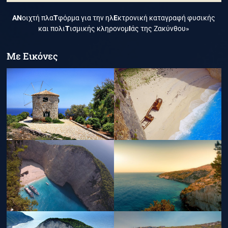
ΑΝ
οιχτή πλα
Τ
φόρμα για την ηλ
Ε
κτρονική καταγραφή φυσικής
και πολι
Τ
ισμικής κληρονομ
Ι
άς της Ζακύνθου»
Με Εικόνες