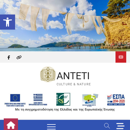
Skip
to
Ανοίξτε τη γραμμή εργαλείων
content
facebook
themefreesia
ANTETI
CULTURE & NATURE
Με τη συγχρηματοδότηση της Ελλάδας και της Ευρωπαϊκής Ένωσης
M
e