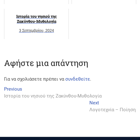
Ιστορία του νησιού της
Ζακύνθου-Μυθολογία
3 Σεπτεμβρίου, 2024
Αφήστε μια απάντηση
Για να σχολιάσετε πρέπει να
συνδεθείτε
.
Πλοήγηση
Previous
Previous
post:
Ιστορία του νησιού της Ζακύνθου-Μυθολογία
άρθρων
Next
Next
post:
Λογοτεχνία – Ποίηση