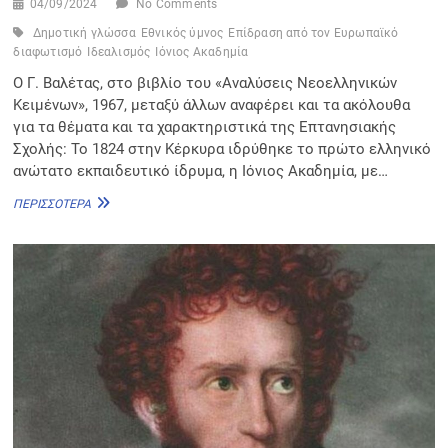
04/09/2024
No Comments
Δημοτική γλώσσα
Εθνικός ύμνος
Επίδραση από τον Ευρωπαϊκό
διαφωτισμό
Ιδεαλισμός
Ιόνιος Ακαδημία
Ο Γ. Βαλέτας, στο βιβλίο του «Αναλύσεις Νεοελληνικών
Κειμένων», 1967, μεταξύ άλλων αναφέρει και τα ακόλουθα
για τα θέματα και τα χαρακτηριστικά της Επτανησιακής
Σχολής: Το 1824 στην Κέρκυρα ιδρύθηκε το πρώτο ελληνικό
ανώτατο εκπαιδευτικό ίδρυμα, η Ιόνιος Ακαδημία, με…
ΘΈΜΑΤΑ
ΠΕΡΙΣΣΌΤΕΡΑ
ΚΑΙ
ΧΑΡΑΚΤΗΡΙΣΤΙΚΉ
ΤΗΣ
ΕΠΤΑΝΗΣΙΑΚΉΣ
ΣΧΟΛΉΣ