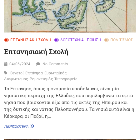
ΕΠΤΑΝΗΣΙΑΚΉ ΣΧΟΛΉ
ΛΟΓΟΤΕΧΝΊΑ - ΠΟΊΗΣΗ
ΠΟΛΙΤΙΣΜΌΣ
Επτανησιακή Σχολή
04/06/2024
No Comments
Βενετοί
Επτάνησα
Ευρωπαϊκός
Διαφωτισμός
Ρομαντισμός
Τυπογραφεία
Τα Επτάνησα, όπως η ονομασία υποδηλώνει, είναι μία
νησιωτική περιοχή της Ελλάδας, που περιλαμβάνει τα εφτά
νησιά που βρίσκονται έξω από τις ακτές της Ηπείρου και
της δυτικής και νότιας Πελοποννήσου. Τα νησιά αυτά είναι η
Κέρκυρα, οι Παξοί, η…
ΕΠΤΑΝΗΣΙΑΚΉ
ΠΕΡΙΣΣΌΤΕΡΑ
ΣΧΟΛΉ