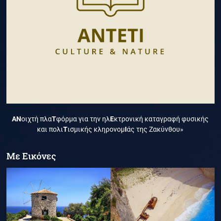
ΑΝ
οιχτή πλα
Τ
φόρμα για την ηλ
Ε
κτρονική καταγραφή φυσικής
και πολι
Τ
ισμικής κληρονομ
Ι
άς της Ζακύνθου»
Με Εικόνες