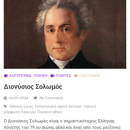
ΛΟΓΟΤΕΧΝΊΑ - ΠΟΊΗΣΗ
ΠΟΙΗΤΈΣ
ΠΟΛΙΤΙΣΜΌΣ
Διονύσιος Σολωμός
04/09/2024
No Comments
Εθνικός ύμνος
Επτανησιακή σχολή ποίησης
Ιταλική
μόρφωση
Κέρκυρα
Παρακαταθήκη
Ο Διονύσιος Σολωμός είναι ο σημαντικότερος Έλληνας
ποιητής του 19 ου αιώνα, αλλά και ένας από τους μείζονες