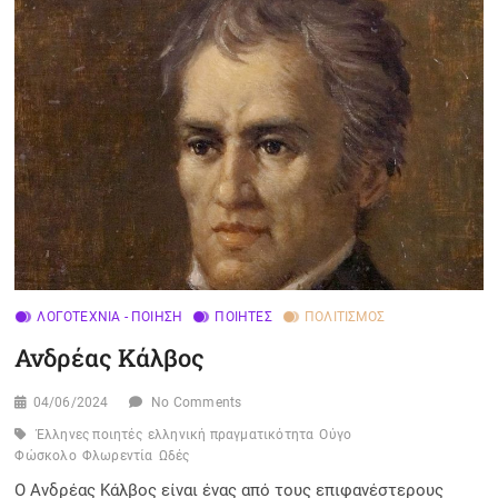
ΛΟΓΟΤΕΧΝΊΑ - ΠΟΊΗΣΗ
ΠΟΙΗΤΈΣ
ΠΟΛΙΤΙΣΜΌΣ
Ανδρέας Κάλβος
04/06/2024
No Comments
Έλληνες ποιητές
ελληνική πραγματικότητα
Ούγο
Φώσκολο
Φλωρεντία
Ωδές
Ο Ανδρέας Κάλβος είναι ένας από τους επιφανέστερους