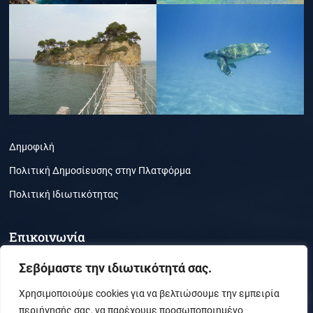
Δημοφιλή
Πολιτική Δημοσίευσης στην Πλατφόρμα
Πολιτική Ιδιωτικότητας
Επικοινωνία
Τμήμα Περιβάλλοντος, Ζάκυνθος, ΤΚ 29100
Σεβόμαστε την ιδιωτικότητά σας.
(30) 26950-21050
Χρησιμοποιούμε cookies για να βελτιώσουμε την εμπειρία
περιήγησής σας, να παρέχουμε προσωποποιημένο
secr_envi@ionio.gr