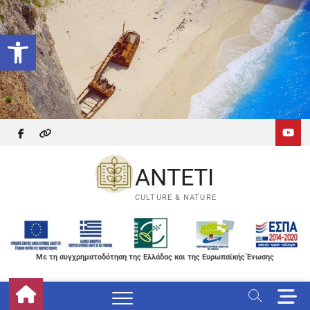
Skip
to
Ανοίξτε τη γραμμή εργαλείων
content
facebook
themefreesia
ANTETI
CULTURE & NATURE
Με τη συγχρηματοδότηση της Ελλάδας και της Ευρωπαϊκής Ένωσης
M
e