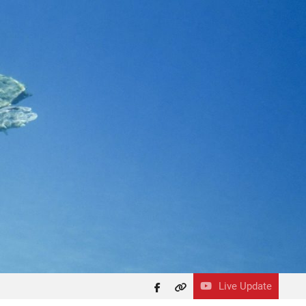
Live Update
facebook
themefreesia