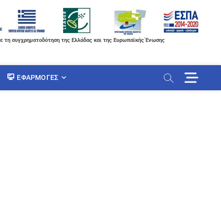
ε τη συγχρηματοδότηση της Ελλάδας και της Ευρωπαϊκής Ένωσης
M
ΕΦΑΡΜΟΓΈΣ
e
n
u
B
u
t
t
o
n