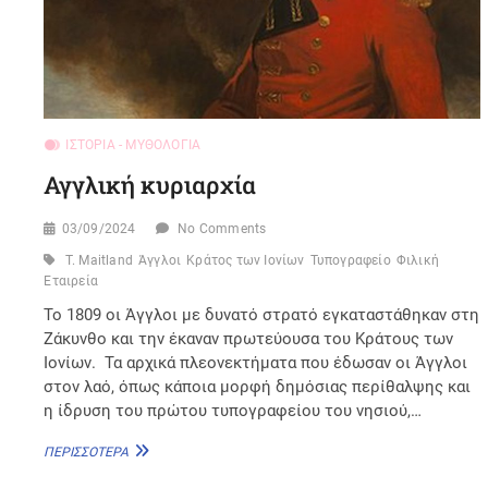
ΙΣΤΟΡΊΑ - ΜΥΘΟΛΟΓΊΑ
Αγγλική κυριαρχία
03/09/2024
No Comments
T. Maitland
Άγγλοι
Κράτος των Ιονίων
Τυπογραφείο
Φιλική
Εταιρεία
Το 1809 οι Άγγλοι με δυνατό στρατό εγκαταστάθηκαν στη
Ζάκυνθο και την έκαναν πρωτεύουσα του Κράτους των
Ιονίων. Τα αρχικά πλεονεκτήματα που έδωσαν οι Άγγλοι
στον λαό, όπως κάποια μορφή δημόσιας περίθαλψης και
η ίδρυση του πρώτου τυπογραφείου του νησιού,…
ΑΓΓΛΙΚΉ
ΠΕΡΙΣΣΌΤΕΡΑ
ΚΥΡΙΑΡΧΊΑ