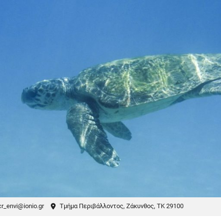
r_envi@ionio.gr
Τμήμα Περιβάλλοντος, Ζάκυνθος, ΤΚ 29100