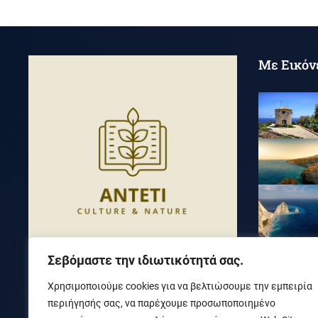
Με Εικόν
Σεβόμαστε την ιδιωτικότητά σας.
Χρησιμοποιούμε cookies για να βελτιώσουμε την εμπειρία
ΑΝ
οιχτή πλα
Τ
φόρμα για την ηλ
Ε
κτρονική
περιήγησής σας, να παρέχουμε προσωποποιημένο
καταγραφή φυσικής και πολι
Τ
ισμικής