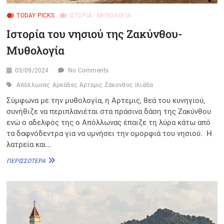
TODAY PICKS
ΙΣΤΟΡΊΑ - ΜΥΘΟΛΟΓΊΑ
Ιστορία του νησιού της Ζακύνθου-
Μυθολογία
03/09/2024
No Comments
Απόλλωνας
Αρκάδες
Άρτεμις
Ζάκυνθος
Ιλιάδα
Σύμφωνα με την μυθολογία, η Aρτεμις, θεά του κυνηγιού,
συνήθιζε να περιπλανιέται στα πράσινα δάση της Ζακύνθου
ενώ ο αδελφός της ο Απόλλωνας έπαιζε τη λύρα κάτω από
τα δαφνόδεντρα για να υμνήσει την ομορφιά του νησιού. Η
λατρεία και…
ΙΣΤΟΡΊΑ
ΠΕΡΙΣΣΌΤΕΡΑ
ΤΟΥ
ΝΗΣΙΟΎ
ΤΗΣ
ΖΑΚΎΝΘΟΥ-
ΜΥΘΟΛΟΓΊΑ