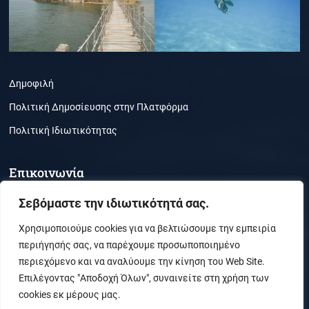
Δημοφιλή
Πολιτική Δημοσίευσης στην Πλατφόρμα
Πολιτική Ιδιωτικότητας
Επικοινωνία
Τμήμα Περιβάλλοντος, Ζάκυνθος, ΤΚ 29100
Σεβόμαστε την ιδιωτικότητά σας.
(30) 26950-21050
Χρησιμοποιούμε cookies για να βελτιώσουμε την εμπειρία
περιήγησής σας, να παρέχουμε προσωποποιημένο
secr_envi@ionio.gr
περιεχόμενο και να αναλύουμε την κίνηση του Web Site.
Επιλέγοντας "Αποδοχή Όλων", συναινείτε στη χρήση των
cookies εκ μέρους μας.