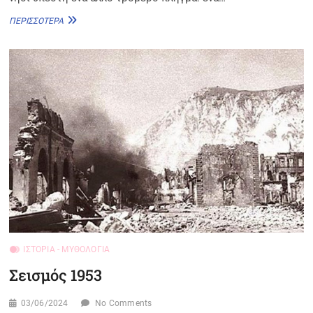
ΣΎΓΧΡΟΝΗ
ΠΕΡΙΣΣΌΤΕΡΑ
ΕΠΟΧΉ
ΙΣΤΟΡΊΑ - ΜΥΘΟΛΟΓΊΑ
Σεισμός 1953
03/06/2024
No Comments