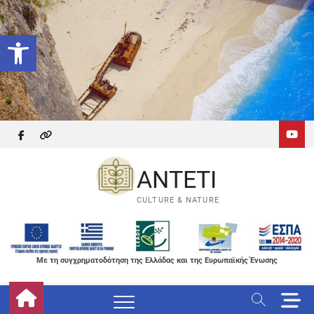
Skip
to
Ανοίξτε τη γραμμή εργαλείων
content
facebook
themefreesia
ANTETI
CULTURE & NATURE
Με τη συγχρηματοδότηση της Ελλάδας και της Ευρωπαϊκής Ένωσης
M
e