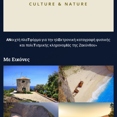
ΑΝ
οιχτή πλα
Τ
φόρμα για την ηλ
Ε
κτρονική καταγραφή φυσικής
και πολι
Τ
ισμικής κληρονομ
Ι
άς της Ζακύνθου»
Με Εικόνες