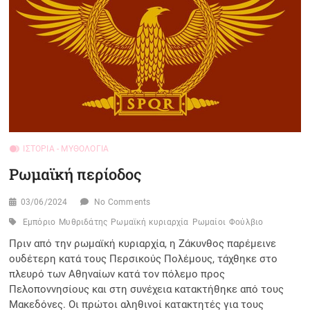
ΙΣΤΟΡΊΑ - ΜΥΘΟΛΟΓΊΑ
Ρωμαϊκή περίοδος
03/06/2024
No Comments
Εμπόριο
Μυθριδάτης
Ρωμαϊκή κυριαρχία
Ρωμαίοι
Φούλβιο
Πριν από την ρωμαϊκή κυριαρχία, η Ζάκυνθος παρέμεινε
ουδέτερη κατά τους Περσικούς Πολέμους, τάχθηκε στο
πλευρό των Αθηναίων κατά τον πόλεμο προς
Πελοποννησίους και στη συνέχεια κατακτήθηκε από τους
Μακεδόνες. Οι πρώτοι αληθινοί κατακτητές για τους