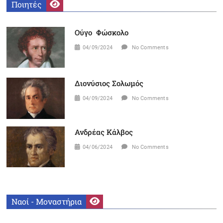
Ποιητές
Ούγο Φώσκολο
04/09/2024
No Comments
Διονύσιος Σολωμός
04/09/2024
No Comments
Ανδρέας Κάλβος
04/06/2024
No Comments
Ναοί - Μοναστήρια