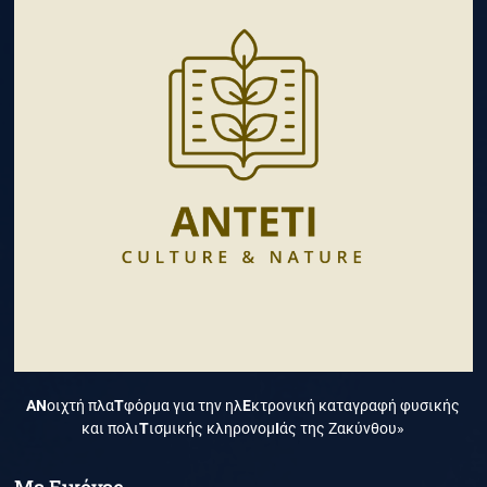
ΑΝ
οιχτή πλα
Τ
φόρμα για την ηλ
Ε
κτρονική καταγραφή φυσικής
και πολι
Τ
ισμικής κληρονομ
Ι
άς της Ζακύνθου»