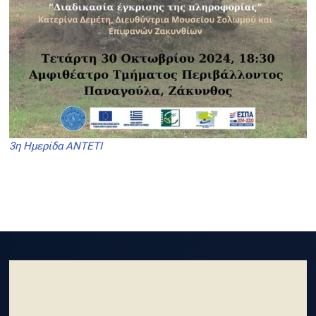
3η Ημερίδα ANTETI