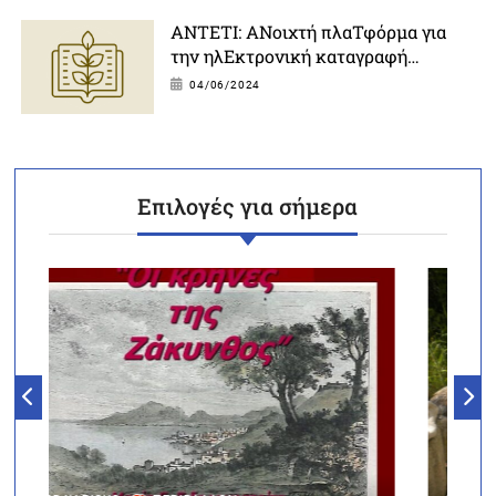
ΑΝΤΕΤΙ: ΑΝοιχτή πλαΤφόρμα για
την ηλΕκτρονική καταγραφή
φυσικής και πολιΤισμικής
04/06/2024
κληρονομΙάς της Ζακύνθου
Επιλογές για σήμερα