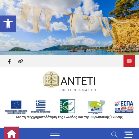
Skip
to
Ανοίξτε τη γραμμή εργαλείων
content
facebook
themefreesia
ANTETI
CULTURE & NATURE
Με τη συγχρηματοδότηση της Ελλάδας και της Ευρωπαϊκής Ένωσης
M
e