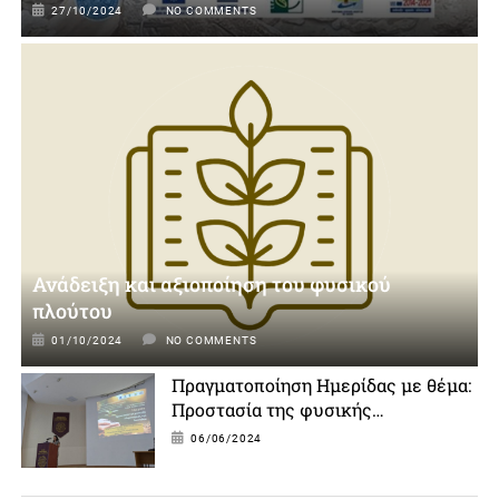
27/10/2024
NO COMMENTS
Ανάδειξη και αξιοποίηση του φυσικού
πλούτου
01/10/2024
NO COMMENTS
Πραγματοποίηση Ημερίδας με θέμα:
Προστασία της φυσικής
κληρονομιάς της Ζακύνθου.
06/06/2024