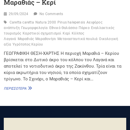
Μαραθιάς – Κερί
29/09/2024
No Comments
Caretta caretta
Natura 2000
Pinus halepensis
Αειφόρος
ανάπτυξη
Γεωμορφολογία
Εθνικό Θαλάσσιο Πάρκο
Εναλλακτικός
τουρισμός
Καρστικοί σχηματισμοί
Κερί
Κόλπος
Λαγανά
Μαραθιάς
Μαραθονήσι
Μεταναστευτικά πουλιά
Οικολογική
αξία
Υγρότοπος Κερίου
ΓΕΩΓΡΑΦΙΚΗ ΘΕΣΗ-ΧΑΡΤΗΣ Η περιοχή Μαραθιά – Κερίου
βρίσκεται στο Δυτικό άκρο του κόλπου του Λαγανά και
αποτελεί το νοτιοδυτικό άκρο της Ζακύνθου. Τρία είναι τα
κύρια ακρωτήρια του νησιού, τα οποία σχηματίζουν
τρίγωνο. Το Σχινάρι, ο Μαραθιάς – Κερί και…
ΜΑΡΑΘΙΆΣ
ΠΕΡΙΣΣΌΤΕΡΑ
–
ΚΕΡΊ