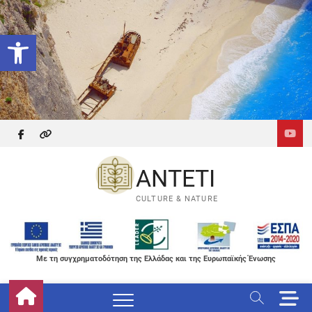
Skip
to
Ανοίξτε τη γραμμή εργαλείων
content
facebook
themefreesia
ANTETI
CULTURE & NATURE
Με τη συγχρηματοδότηση της Ελλάδας και της Ευρωπαϊκής Ένωσης
M
e