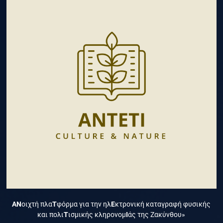
ΑΝ
οιχτή πλα
Τ
φόρμα για την ηλ
Ε
κτρονική καταγραφή φυσικής
και πολι
Τ
ισμικής κληρονομ
Ι
άς της Ζακύνθου»