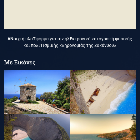
ΑΝ
οιχτή πλα
Τ
φόρμα για την ηλ
Ε
κτρονική καταγραφή φυσικής
και πολι
Τ
ισμικής κληρονομ
Ι
άς της Ζακύνθου»
Με Εικόνες