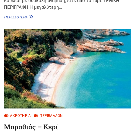
Κούκεσι με δύσκολη ανάβαση, είτε από το Γυρι. ΓΕΝΙΚΗ
ΠΕΡΙΓΡΑΦΗ Η μεγαλύτερη…
ΧΑΓΙΏΤΗ
ΠΕΡΙΣΣΌΤΕΡΑ
ΑΚΡΩΤΉΡΙΑ
ΠΕΡΙΒΆΛΛΟΝ
Μαραθιάς – Κερί