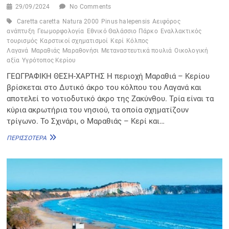
29/09/2024
No Comments
Caretta caretta
Natura 2000
Pinus halepensis
Αειφόρος
ανάπτυξη
Γεωμορφολογία
Εθνικό Θαλάσσιο Πάρκο
Εναλλακτικός
τουρισμός
Καρστικοί σχηματισμοί
Κερί
Κόλπος
Λαγανά
Μαραθιάς
Μαραθονήσι
Μεταναστευτικά πουλιά
Οικολογική
αξία
Υγρότοπος Κερίου
ΓΕΩΓΡΑΦΙΚΗ ΘΕΣΗ-ΧΑΡΤΗΣ Η περιοχή Μαραθιά – Κερίου
βρίσκεται στο Δυτικό άκρο του κόλπου του Λαγανά και
αποτελεί το νοτιοδυτικό άκρο της Ζακύνθου. Τρία είναι τα
κύρια ακρωτήρια του νησιού, τα οποία σχηματίζουν
τρίγωνο. Το Σχινάρι, ο Μαραθιάς – Κερί και…
ΜΑΡΑΘΙΆΣ
ΠΕΡΙΣΣΌΤΕΡΑ
–
ΚΕΡΊ