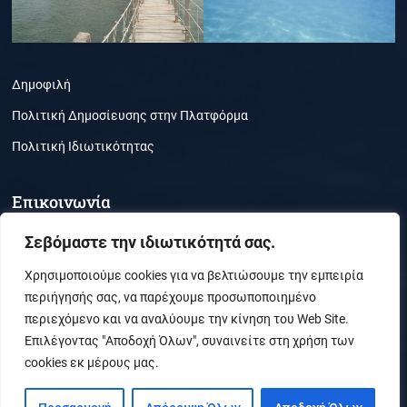
Δημοφιλή
Πολιτική Δημοσίευσης στην Πλατφόρμα
Πολιτική Ιδιωτικότητας
Επικοινωνία
Τμήμα Περιβάλλοντος, Ζάκυνθος, ΤΚ 29100
Σεβόμαστε την ιδιωτικότητά σας.
(30) 26950-21050
Χρησιμοποιούμε cookies για να βελτιώσουμε την εμπειρία
περιήγησής σας, να παρέχουμε προσωποποιημένο
secr_envi@ionio.gr
περιεχόμενο και να αναλύουμε την κίνηση του Web Site.
Επιλέγοντας "Αποδοχή Όλων", συναινείτε στη χρήση των
cookies εκ μέρους μας.
facebook
themefreesia