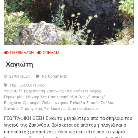
ΠΕΡΙΒΆΛΛΟΝ
ΣΠΉΛΑΙΑ
Χαγιώτη
29/09/2024
No Comments
Γύρι
Εναλλακτικός
τουρισμός
Εξερεύνηση
Ζάκυνθος
Θέα
Κούκεσι
Λόφος
Γερακαρίου
Νυχτερίδες
Οικολογική αξία
Ορεινή περιοχή
Βραχιώνα
Οροσειρές Πελοποννήσου
Πεδιάδα
Σκοπός
Σπήλαιο
Χαγιώτη
Σταλαγμίτες
Σταλακτίτες
Φυσικός πλούτος
ΓΕΩΓΡΑΦΙΚΗ ΘΕΣΗ Είναι το μεγαλύτερο από τα σπήλαια του
νησιού της Ζακύνθου. Βρίσκεται σε απότομη πλαγιά και ο
επισκέπτης μπορεί να φτάσει ως εκεί είτε από το χωριό