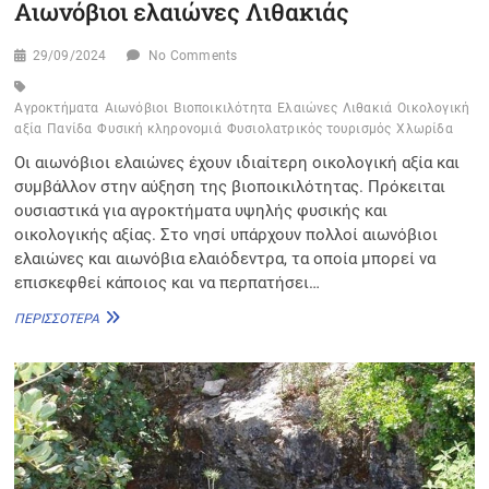
Αιωνόβιοι ελαιώνες Λιθακιάς
29/09/2024
No Comments
Αγροκτήματα
Αιωνόβιοι
Βιοποικιλότητα
Ελαιώνες
Λιθακιά
Οικολογική
αξία
Πανίδα
Φυσική κληρονομιά
Φυσιολατρικός τουρισμός
Χλωρίδα
Οι αιωνόβιοι ελαιώνες έχουν ιδιαίτερη οικολογική αξία και
συμβάλλον στην αύξηση της βιοποικιλότητας. Πρόκειται
ουσιαστικά για αγροκτήματα υψηλής φυσικής και
οικολογικής αξίας. Στο νησί υπάρχουν πολλοί αιωνόβιοι
ελαιώνες και αιωνόβια ελαιόδεντρα, τα οποία μπορεί να
επισκεφθεί κάποιος και να περπατήσει…
ΑΙΩΝΌΒΙΟΙ
ΠΕΡΙΣΣΌΤΕΡΑ
ΕΛΑΙΏΝΕΣ
ΛΙΘΑΚΙΆΣ