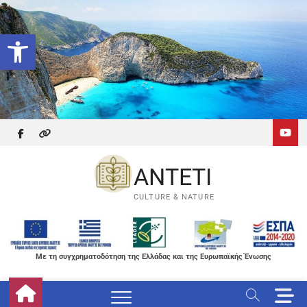
Skip
to
Ανοίξτε τη γραμμή εργαλείων
content
facebook
themefreesia
ANTETI
CULTURE & NATURE
Με τη συγχρηματοδότηση της Ελλάδας και της Ευρωπαϊκής Ένωσης
M
e