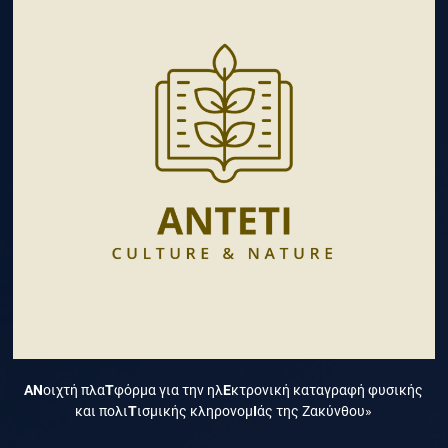
ΑΝ
οιχτή πλα
Τ
φόρμα για την ηλ
Ε
κτρονική καταγραφή φυσικής
και πολι
Τ
ισμικής κληρονομ
Ι
άς της Ζακύνθου»