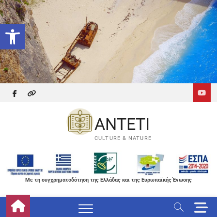
Skip
to
Ανοίξτε τη γραμμή εργαλείων
content
facebook
themefreesia
ANTETI
CULTURE & NATURE
Με τη συγχρηματοδότηση της Ελλάδας και της Ευρωπαϊκής Ένωσης
M
e