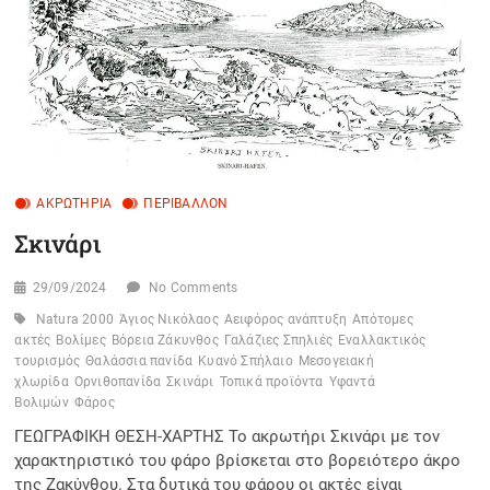
ΑΚΡΩΤΉΡΙΑ
ΠΕΡΙΒΆΛΛΟΝ
Σκινάρι
29/09/2024
No Comments
Natura 2000
Άγιος Νικόλαος
Αειφόρος ανάπτυξη
Απότομες
ακτές
Βολίμες
Βόρεια Ζάκυνθος
Γαλάζιες Σπηλιές
Εναλλακτικός
τουρισμός
Θαλάσσια πανίδα
Κυανό Σπήλαιο
Μεσογειακή
χλωρίδα
Ορνιθοπανίδα
Σκινάρι
Τοπικά προϊόντα
Υφαντά
Βολιμών
Φάρος
ΓΕΩΓΡΑΦΙΚΗ ΘΕΣΗ-ΧΑΡΤΗΣ Το ακρωτήρι Σκινάρι με τον
χαρακτηριστικό του φάρο βρίσκεται στο βορειότερο άκρο
της Ζακύνθου. Στα δυτικά του φάρου οι ακτές είναι