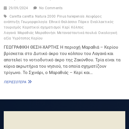
29/09/2024
No Comments
Caretta caretta
Natura 2000
Pinus halepensis
Αειφόρος
ανάπτυξη
Γεωμορφολογία
Εθνικό Θαλάσσιο Πάρκο
Εναλλακτικός
τουρισμός
Καρστικοί σχηματισμοί
Κερί
Κόλπος
Λαγανά
Μαραθιάς
Μαραθονήσι
Μεταναστευτικά πουλιά
Οικολογική
αξία
Υγρότοπος Κερίου
ΓΕΩΓΡΑΦΙΚΗ ΘΕΣΗ-ΧΑΡΤΗΣ Η περιοχή Μαραθιά – Κερίου
βρίσκεται στο Δυτικό άκρο του κόλπου του Λαγανά και
αποτελεί το νοτιοδυτικό άκρο της Ζακύνθου. Τρία είναι τα
κύρια ακρωτήρια του νησιού, τα οποία σχηματίζουν
τρίγωνο. Το Σχινάρι, ο Μαραθιάς – Κερί και…
ΜΑΡΑΘΙΆΣ
ΠΕΡΙΣΣΌΤΕΡΑ
–
ΚΕΡΊ