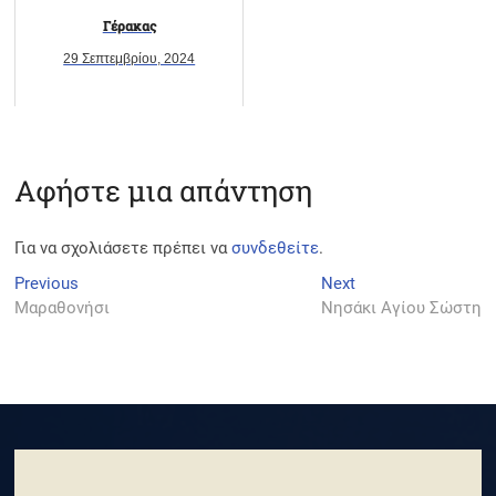
Γέρακας
29 Σεπτεμβρίου, 2024
Αφήστε μια απάντηση
Για να σχολιάσετε πρέπει να
συνδεθείτε
.
Πλοήγηση
Previous
Next
Previous
Next
post:
post:
Μαραθονήσι
Νησάκι Αγίου Σώστη
άρθρων