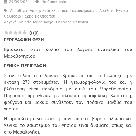
29/09/2024
No Comments
Αμμοθίνες
Αμμοφιλική βλάστηση
Γεωμορφολογία
Δύσβατο
Εθνικό
Θαλάσσιο Πάρκο
Κόλπος του
Λαγανά
Μακκία
Μαραθονήσι
Πελούζο
Φρύγανα
0
(
0
)
ΓΕΩΓΡΑΦΙΚΗ ΘΕΣΗ
Βρίσκεται στον κόλπο του λαγανά, ανατολικά του
Μαραθονησίου.
ΓΕΝΙΚΗ ΠΕΡΙΓΡΑΦΗ
Στον κόλπο του Λαγανά βρίσκεται και το Πελούζο, με
έκταση 273 στρεμμάτων. Η γεωμορφολογία του και η
βλάστηση είναι παρόμοια με αυτά του Μαραθονησίου.
Παρουσία αμμοθινών με πλούσια αμμοφιλική βλάστηση,
φρύγανα και μακκία συνθέτουν τον πράσινο μανδύα του
νησιού.
Η πρόσβαση είναι εφικτή μόνο από τη βόρεια πλευρά και
γενικά το εσωτερικό του νησιού είναι δύσβατο, όπως και
στο Μαραθονήσι.