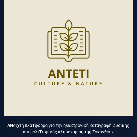
ΑΝ
οιχτή πλα
Τ
φόρμα για την ηλ
Ε
κτρονική καταγραφή φυσικής
και πολι
Τ
ισμικής κληρονομ
Ι
άς της Ζακύνθου»