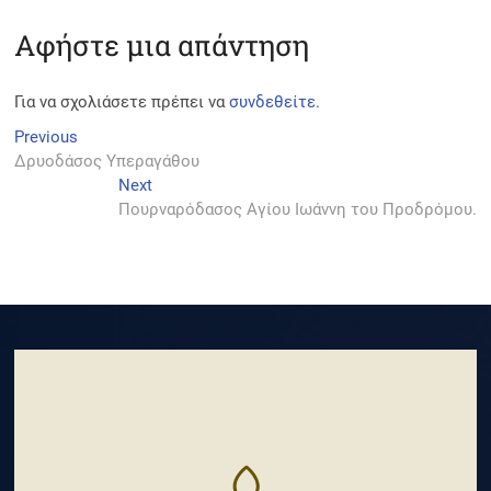
Αφήστε μια απάντηση
Για να σχολιάσετε πρέπει να
συνδεθείτε
.
Πλοήγηση
Previous
Previous
post:
Δρυοδάσος Υπεραγάθου
άρθρων
Next
Next
post:
Πουρναρόδασος Αγίου Ιωάννη του Προδρόμου.