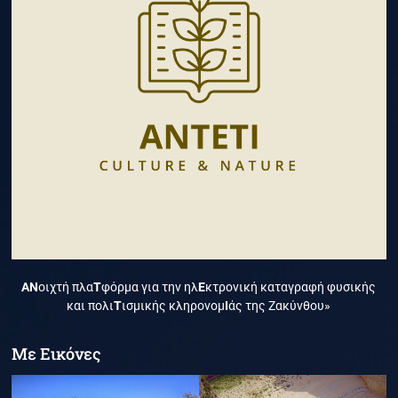
ΑΝ
οιχτή πλα
Τ
φόρμα για την ηλ
Ε
κτρονική καταγραφή φυσικής
και πολι
Τ
ισμικής κληρονομ
Ι
άς της Ζακύνθου»
Με Εικόνες