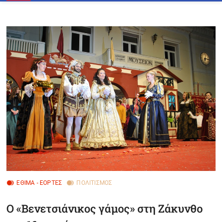
n
u
B
u
t
t
o
n
ΈΘΙΜΑ - ΕΟΡΤΈΣ
ΠΟΛΙΤΙΣΜΌΣ
Ο «Βενετσιάνικος γάμος» στη Ζάκυνθο