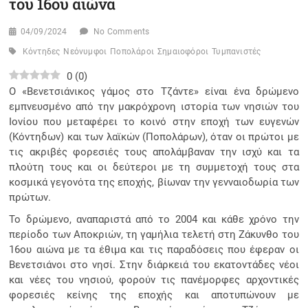
του 16ου αιώνα
04/09/2024
No Comments
Κόντηδες
Νεόνυμφοι
Ποπολάροι
Σημαιοφόροι
Τυμπανιστές
0
(
0
)
Ο «Βενετσιάνικος γάμος στο Τζάντε» είναι ένα δρώμενο
εμπνευσμένο από την μακρόχρονη ιστορία των νησιών του
Ιονίου που μεταφέρει το κοινό στην εποχή των ευγενών
(Κόντηδων) και των λαϊκών (Ποπολάρων), όταν οι πρώτοι με
τις ακριβές φορεσιές τους απολάμβαναν την ισχύ και τα
πλούτη τους και οι δεύτεροι με τη συμμετοχή τους στα
κοσμικά γεγονότα της εποχής, βίωναν την γενναιοδωρία των
πρώτων.
Το δρώμενο, αναπαριστά από το 2004 και κάθε χρόνο την
περίοδο των Αποκριών, τη γαμήλια τελετή στη Ζάκυνθο του
16ου αιώνα με τα έθιμα και τις παραδόσεις που έφεραν οι
Βενετσιάνοι στο νησί. Στην διάρκειά του εκατοντάδες νέοι
και νέες του νησιού, φορούν τις πανέμορφες αρχοντικές
φορεσιές κείνης της εποχής και αποτυπώνουν με