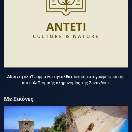
ΑΝ
οιχτή πλα
Τ
φόρμα για την ηλ
Ε
κτρονική καταγραφή φυσικής
και πολι
Τ
ισμικής κληρονομ
Ι
άς της Ζακύνθου»
Με Εικόνες