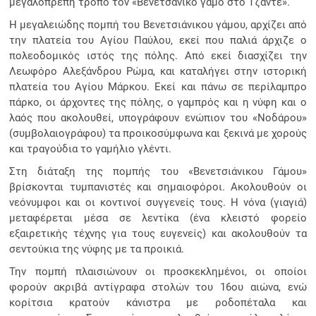
μεγαλοπρεπή τρόπο τον «Βενετσάνικο γάμο στο Τζάντε».
Η μεγαλειώδης πομπή του Βενετσιάνικου γάμου, αρχίζει από
την πλατεία του Αγίου Παύλου, εκεί που παλιά άρχιζε ο
πολεοδομικός ιστός της πόλης. Από εκεί διασχίζει την
Λεωφόρο Αλεξάνδρου Ρώμα, και καταλήγει στην ιστορική
πλατεία του Αγίου Μάρκου. Εκεί και πάνω σε περίλαμπρο
πάρκο, οι άρχοντες της πόλης, ο γαμπρός και η νύφη και ο
λαός που ακολουθεί, υπογράφουν ενώπιον του «Νοδάρου»
(συμβολαιογράφου) τα προικοσύμφωνα και ξεκινά με χορούς
και τραγούδια το γαμήλιο γλέντι.
Στη διάταξη της πομπής του «Βενετσιάνικου Γάμου»
βρίσκονται τυμπανιστές και σημαιοφόροι. Ακολουθούν οι
νεόνυμφοι και οι κοντινοί συγγενείς τους. Η νόνα (γιαγιά)
μεταφέρεται μέσα σε λεντίκα (ένα κλειστό φορείο
εξαιρετικής τέχνης για τους ευγενείς) και ακολουθούν τα
σεντούκια της νύφης με τα προικιά.
Την πομπή πλαισιώνουν οι προσκεκλημένοι, οι οποίοι
φορούν ακριβά αντίγραφα στολών του 16ου αιώνα, ενώ
κορίτσια κρατούν κάνιστρα με ροδοπέταλα και