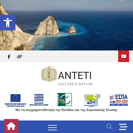
Skip
to
Ανοίξτε τη γραμμή εργαλείων
content
facebook
themefreesia
ANTETI
CULTURE & NATURE
Με τη συγχρηματοδότηση της Ελλάδας και της Ευρωπαϊκής Ένωσης
M
e