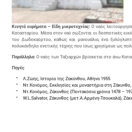
Κινητά ευρήματα – Είδη μικροτεχνίας:
Ο ναός λειτούργησε
Κατασταρίου. Μέσα στον ναό σώζονται οι δεσποτικές εικ
του Δωδεκαόρτου, καθώς και μανουάλια, ένα ξυλόγλυπ
πολυκάνδηλο ενετικής τέχνης που ίσως χρησίμευε ως πολυ
Παράλληλα:
Ο ναός των Ταξιαρχών βρίσκεται στο άνω Κατα
Πηγές
Λ.Ζώης, Ιστορία της Ζακύνθου, Αθήνα 1955
Ντ.Κονόμος, Εκκλησίες και μοναστήρια στη Ζάκυνθο,
Ντ.Κονόμος, Ζάκυνθος (Πεντακόσια χρόνια 1478 – 19
W.L.Salvator, Ζάκυνθος (μετ.Α.Αρμένη-Τσουκαλά), Ζά