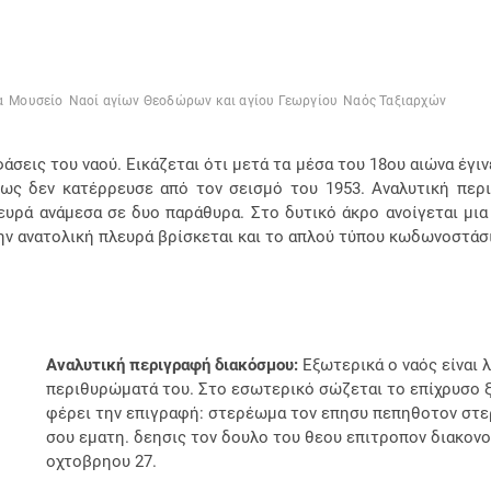
α
Μουσείο
Ναοί αγίων Θεοδώρων και αγίου Γεωργίου
Ναός Ταξιαρχών
σεις του ναού. Εικάζεται ότι μετά τα μέσα του 18ου αιώνα έγιν
ως δεν κατέρρευσε από τον σεισμό του 1953. Αναλυτική περιγ
λευρά ανάμεσα σε δυο παράθυρα. Στο δυτικό άκρο ανοίγεται μια
την ανατολική πλευρά βρίσκεται και το απλού τύπου κωδωνοστάσ
Αναλυτική περιγραφή διακόσμου:
Εξωτερικά ο ναός είναι 
περιθυρώματά του. Στο εσωτερικό σώζεται το επίχρυσο 
φέρει την επιγραφή: στερέωμα τον επησυ πεπηθοτον στε
σου εματη. δεησις τον δουλο του θεου επιτροπον διακονο
οχτοβρηου 27.