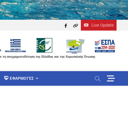
Live Update
facebook
themefreesia
ε τη συγχρηματοδότηση της Ελλάδας και της Ευρωπαϊκής Ένωσης
M
ΕΦΑΡΜΟΓΈΣ
e
n
u
B
u
t
t
o