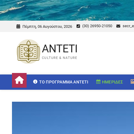
(30) 26950-21050
secr_e
Πέμπτη, 06 Αυγούστου, 2026
ANTETI
CULTURE & NATURE
ΤΟ ΠΡΌΓΡΑΜΜΑ ANTETI
ΗΜΕΡΊΔΕΣ