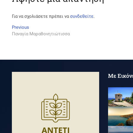
Για να σχολιάσετε πρέπει να
συνδεθείτε
.
Πλοήγηση
Previous
Previous
post:
Παναγία Μαραθονητιώτισσα
άρθρων
Με Εικόν