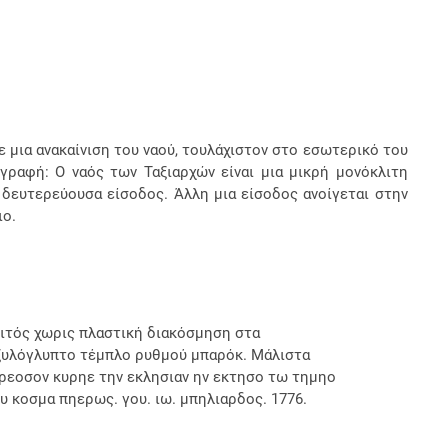
ε μια ανακαίνιση του ναού, τουλάχιστον στο εσωτερικό του
ραφή: Ο ναός των Ταξιαρχών είναι μια μικρή μονόκλιτη
 δευτερεύουσα είσοδος. Άλλη μια είσοδος ανοίγεται στην
ιο.
λιτός χωρις πλαστική διακόσμηση στα
ξυλόγλυπτο τέμπλο ρυθμού μπαρόκ. Μάλιστα
ρεοσον κυρηε την εκλησιαν ην εκτησο τω τημηο
υ κοσμα πηερως. γου. ιω. μπηλιαρδος. 1776.