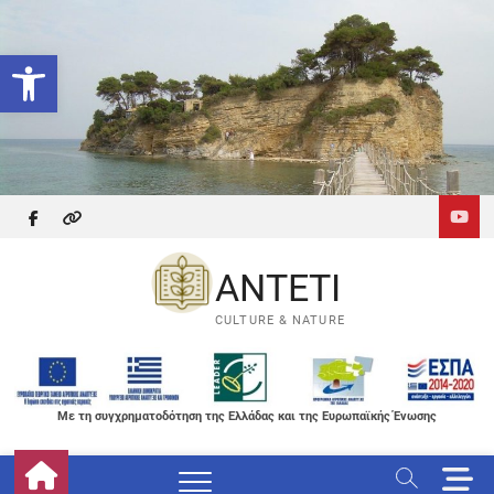
Skip
to
Ανοίξτε τη γραμμή εργαλείων
content
facebook
themefreesia
ANTETI
CULTURE & NATURE
Με τη συγχρηματοδότηση της Ελλάδας και της Ευρωπαϊκής Ένωσης
M
e