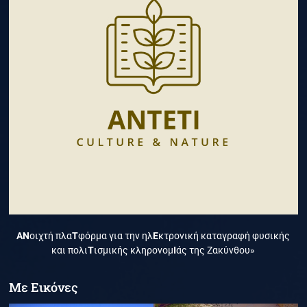
ΑΝ
οιχτή πλα
Τ
φόρμα για την ηλ
Ε
κτρονική καταγραφή φυσικής
και πολι
Τ
ισμικής κληρονομ
Ι
άς της Ζακύνθου»
Με Εικόνες