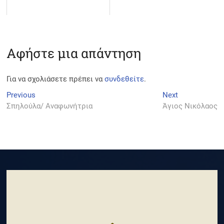
Αφήστε μια απάντηση
Για να σχολιάσετε πρέπει να
συνδεθείτε
.
Πλοήγηση
Previous
Next
Previous
Next
post:
post:
Σπηλούλα/ Αναφωνήτρια
Άγιος Νικόλαος
άρθρων