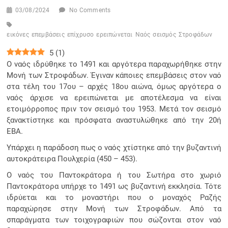
03/08/2024
No Comments
εικόνες
επεμβάσεις
επίχρυσο
ερειπώνεται
Ναός
σεισμός
Στροφάδων
5
(
1
)
Ο ναός ιδρύθηκε το 1491 και αργότερα παραχωρήθηκε στην
Μονή των Στροφάδων. Έγιναν κάποιες επεμβάσεις στον ναό
στα τέλη του 17ου – αρχές 18ου αιώνα, όμως αργότερα ο
ναός άρχισε να ερειπώνεται με αποτέλεσμα να είναι
ετοιμόρροπος πριν τον σεισμό του 1953. Μετά τον σεισμό
ξανακτίστηκε και πρόσφατα αναστυλώθηκε από την 20ή
ΕΒΑ.
Υπάρχει η παράδοση πως ο ναός χτίστηκε από την βυζαντινή
αυτοκράτειρα Πουλχερία (450 – 453).
Ο ναός του Παντοκράτορα ή του Σωτήρα στο χωριό
Παντοκράτορα υπήρχε το 1491 ως βυζαντινή εκκλησία. Τότε
ιδρύεται και το μοναστήρι που ο μοναχός Ραζής
παραχώρησε στην Μονή των Στροφάδων. Από τα
σπαράγματα των τοιχογραφιών που σώζονται στον ναό