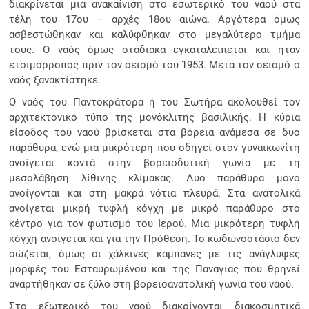
διακρίνεται μια ανακαίνιση στο εσωτερικό του ναού στα
τέλη του 17ου – αρχές 18ου αιώνα. Αργότερα όμως
ασβεστώθηκαν και καλύφθηκαν στο μεγαλύτερο τμήμα
τους. Ο ναός όμως σταδιακά εγκαταλείπεται και ήταν
ετοιμόρροπος πριν τον σεισμό του 1953. Μετά τον σεισμό ο
ναός ξανακτίστηκε.
Ο ναός του Παντοκράτορα ή του Σωτήρα ακολουθεί τον
αρχιτεκτονικό τύπο της μονόκλιτης βασιλικής. Η κύρια
είσοδος του ναού βρίσκεται στα βόρεια ανάμεσα σε δυο
παράθυρα, ενώ μια μικρότερη που οδηγεί στον γυναικωνίτη
ανοίγεται κοντά στην βορειοδυτική γωνία με τη
μεσολάβηση λίθινης κλίμακας. Δυο παράθυρα μόνο
ανοίγονται και στη μακρά νότια πλευρά. Στα ανατολικά
ανοίγεται μικρή τυφλή κόγχη με μικρό παράθυρο στο
κέντρο για τον φωτισμό του Ιερού. Μια μικρότερη τυφλή
κόγχη ανοίγεται και για την Πρόθεση. Το κωδωνοστάσιο δεν
σώζεται, όμως οι χάλκινες καμπάνες με τις ανάγλυφες
μορφές του Εσταυρωμένου και της Παναγίας που θρηνεί
αναρτήθηκαν σε ξύλο στη βορειοανατολική γωνία του ναού.
Στο εξωτερικό του ναού διακρίνονται διακοσμητικά