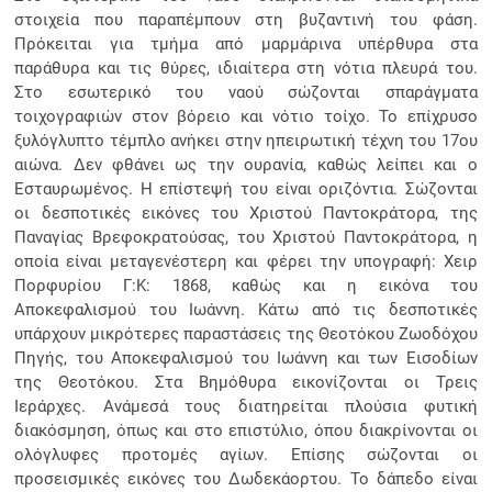
στοιχεία που παραπέμπουν στη βυζαντινή του φάση.
Πρόκειται για τμήμα από μαρμάρινα υπέρθυρα στα
παράθυρα και τις θύρες, ιδιαίτερα στη νότια πλευρά του.
Στο εσωτερικό του ναού σώζονται σπαράγματα
τοιχογραφιών στον βόρειο και νότιο τοίχο. Το επίχρυσο
ξυλόγλυπτο τέμπλο ανήκει στην ηπειρωτική τέχνη του 17ου
αιώνα. Δεν φθάνει ως την ουρανία, καθώς λείπει και ο
Εσταυρωμένος. Η επίστεψή του είναι οριζόντια. Σώζονται
οι δεσποτικές εικόνες του Χριστού Παντοκράτορα, της
Παναγίας Βρεφοκρατούσας, του Χριστού Παντοκράτορα, η
οποία είναι μεταγενέστερη και φέρει την υπογραφή: Χειρ
Πορφυρίου Γ:Κ: 1868, καθώς και η εικόνα του
Αποκεφαλισμού του Ιωάννη. Κάτω από τις δεσποτικές
υπάρχουν μικρότερες παραστάσεις της Θεοτόκου Ζωοδόχου
Πηγής, του Αποκεφαλισμού του Ιωάννη και των Εισοδίων
της Θεοτόκου. Στα Βημόθυρα εικονίζονται οι Τρεις
Ιεράρχες. Ανάμεσά τους διατηρείται πλούσια φυτική
διακόσμηση, όπως και στο επιστύλιο, όπου διακρίνονται οι
ολόγλυφες προτομές αγίων. Επίσης σώζονται οι
προσεισμικές εικόνες του Δωδεκάορτου. Το δάπεδο είναι