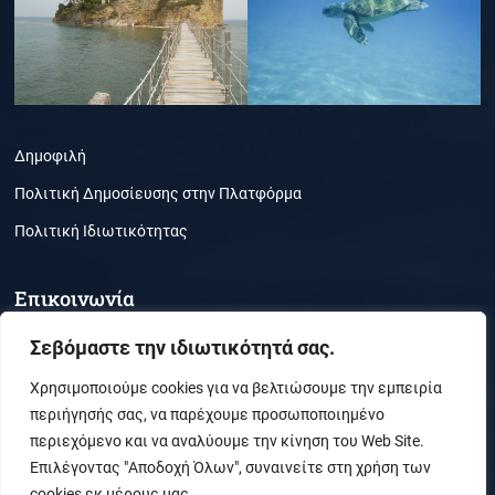
Δημοφιλή
Πολιτική Δημοσίευσης στην Πλατφόρμα
Πολιτική Ιδιωτικότητας
Επικοινωνία
Τμήμα Περιβάλλοντος, Ζάκυνθος, ΤΚ 29100
Σεβόμαστε την ιδιωτικότητά σας.
(30) 26950-21050
Χρησιμοποιούμε cookies για να βελτιώσουμε την εμπειρία
περιήγησής σας, να παρέχουμε προσωποποιημένο
secr_envi@ionio.gr
περιεχόμενο και να αναλύουμε την κίνηση του Web Site.
Επιλέγοντας "Αποδοχή Όλων", συναινείτε στη χρήση των
cookies εκ μέρους μας.