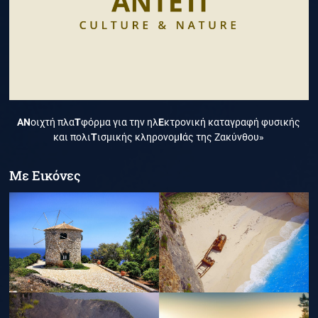
ΑΝ
οιχτή πλα
Τ
φόρμα για την ηλ
Ε
κτρονική καταγραφή φυσικής
και πολι
Τ
ισμικής κληρονομ
Ι
άς της Ζακύνθου»
Με Εικόνες