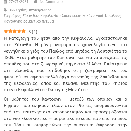
27/07/2024
No Comments
εκκλησίες
επτανησιακός
ζωγράφος
Ζάκυνθος
Κεφαλονία
κλασικισμός
Μιλάνο
ναοί
Νικόλαος
Καντούνης
ρομαντικό πνεύμα
5
(
1
)
Η καταγωγή του ήταν από την Κεφαλονιά. Εγκαταστάθηκε
στη Ζάκυνθο. Η μόνη αναφορά σε χρονολογία, είναι ότι
γεννήθηκε ο γιός του Παύλος από μητέρα τη Λουτσιέττα το
1809. Ήταν μαθητής του Καντούνη και για να συνεχίσει τις
σπουδές του στη ζωγραφική, πήγε στο Μιλάνο. Επέστρεψε
στη Ζάκυνθο, που επιδόθηκε στη ζωγραφική εκ του
φυσικού και άφησε πολλά έργα σε ναούς της Ζακύνθου και
της Κεφαλονιάς, όπου και πέθανε. Μαθητής του Ρήφιου
ήταν ο Κεφαλλονίτης Γεώργιος Μηνιάτης.
Οι μαθητές του Καντούνη – μεταξύ των οποίων και ο
Ρήφιος- που ανήκουν πλέον στον 19ο αι., απομακρύνονται
από τον «επτανησιακό νατουραλισμό» και προσαρμόζονται
στο νέο κλασικιστικό – ρομαντικό πνεύμα, που από τα μέσα
του 18ου αι. διαμορφώνει την εικαστική έκφραση στην