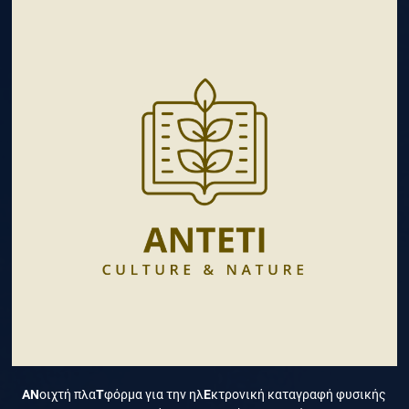
ΑΝ
οιχτή πλα
Τ
φόρμα για την ηλ
Ε
κτρονική καταγραφή φυσικής