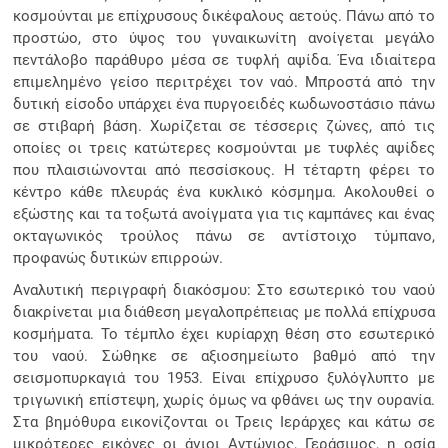
κοσμούνται με επίχρυσους δικέφαλους αετούς. Πάνω από το
προστώο, στο ύψος του γυναικωνίτη ανοίγεται μεγάλο
πεντάλοβο παράθυρο μέσα σε τυφλή αψίδα. Ένα ιδιαίτερα
επιμελημένο γείσο περιτρέχει τον ναό. Μπροστά από την
δυτική είσοδο υπάρχει ένα πυργοειδές κωδωνοστάσιο πάνω
σε στιβαρή βάση. Χωρίζεται σε τέσσερις ζώνες, από τις
οποίες οι τρεις κατώτερες κοσμούνται με τυφλές αψίδες
που πλαισιώνονται από πεσσίσκους. Η τέταρτη φέρει το
κέντρο κάθε πλευράς ένα κυκλικό κόσμημα. Ακολουθεί ο
εξώστης και τα τοξωτά ανοίγματα για τις καμπάνες και ένας
οκταγωνικός τρούλος πάνω σε αντίστοιχο τύμπανο,
προφανώς δυτικών επιρροών.
Αναλυτική περιγραφή διακόσμου: Στο εσωτερικό του ναού
διακρίνεται μια διάθεση μεγαλοπρέπειας με πολλά επίχρυσα
κοσμήματα. Το τέμπλο έχει κυρίαρχη θέση στο εσωτερικό
του ναού. Σώθηκε σε αξιοσημείωτο βαθμό από την
σεισμοπυρκαγιά του 1953. Είναι επίχρυσο ξυλόγλυπτο με
τριγωνική επίστεψη, χωρίς όμως να φθάνει ως την ουρανία.
Στα βημόθυρα εικονίζονται οι Τρεις Ιεράρχες και κάτω σε
μικρότερες εικόνες οι άγιοι Αντώνιος, Γεράσιμος, η οσία