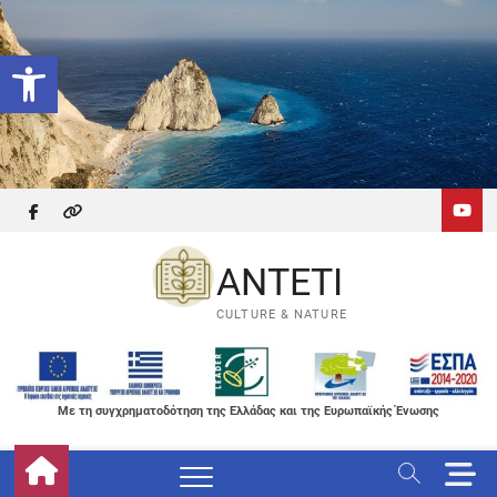
Skip
to
Ανοίξτε τη γραμμή εργαλείων
content
facebook
themefreesia
ANTETI
CULTURE & NATURE
Με τη συγχρηματοδότηση της Ελλάδας και της Ευρωπαϊκής Ένωσης
M
e