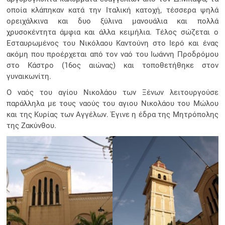
οποία κλάπηκαν κατά την Ιταλική κατοχή, τέσσερα ψηλά
ορειχάλκινα και δυο ξύλινα μανουάλια και πολλά
χρυσοκέντητα άμφια και άλλα κειμήλια. Τέλος σώζεται ο
Εσταυρωμένος του Νικόλαου Καντούνη στο Ιερό και ένας
ακόμη που προέρχεται από τον ναό του Ιωάννη Προδρόμου
στο Κάστρο (16ος αιώνας) και τοποθετήθηκε στον
γυναικωνίτη.
Ο ναός του αγίου Νικολάου των Ξένων λειτουργούσε
παράλληλα με τους ναούς του αγιου Νικολάου του Μώλου
και της Κυρίας των Αγγέλων. Έγινε η έδρα της Μητρόπολης
της Ζακύνθου.