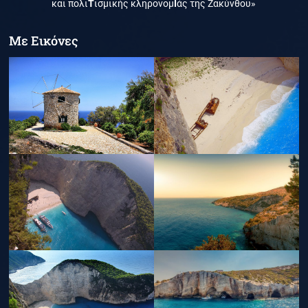
και πολι
Τ
ισμικής κληρονομ
Ι
άς της Ζακύνθου»
Με Εικόνες