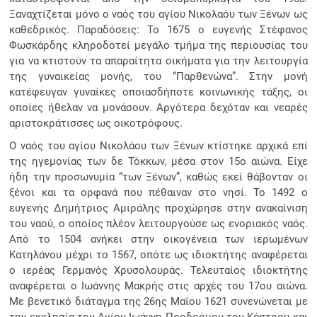
Ξαναχτίζεται μόνο ο ναός του αγίου Νικολαόυ των Ξένων ως
καθεδρικός. Παραδόσεις: Το 1675 ο ευγενής Στέφανος
Φωσκάρδης κληροδοτεί μεγάλο τμήμα της περιουσίας του
για να κτιστούν τα απαραίτητα οικήματα για την λειτουργία
της γυναικείας μονής, του “Παρθενώνα”. Στην μονή
κατέφευγαν γυναίκες οποιασδήποτε κοινωνικής τάξης, οι
οποίες ήθελαν να μονάσουν. Αργότερα δεχόταν και νεαρές
αριστοκράτισσες ως οικοτρόφους.
Ο ναός του αγίου Νικολάου των Ξένων κτίστηκε αρχικά επί
της ηγεμονίας των δε Τόκκων, μέσα στον 15ο αιώνα. Είχε
ήδη την προσωνυμία “των Ξένων”, καθώς εκεί θάβονταν οι
ξένοι και τα ορφανά που πέθαιναν στο νησί. Το 1492 ο
ευγενής Δημήτριος Αμιράλης προχώρησε στην ανακαίνιση
του ναού, ο οποίος πλέον λειτουργούσε ως ενοριακός ναός.
Από το 1504 ανήκει στην οικογένεια των ιερωμένων
Κατηλάνου μέχρι το 1567, οπότε ως ιδιοκτήτης αναφέρεται
ο ιερέας Γερμανός Χρυσολουράς. Τελευταίος ιδιοκτήτης
αναφέρεται ο Ιωάννης Μακρής στις αρχές του 17ου αιώνα.
Με βενετικό διάταγμα της 26ης Μαϊου 1621 συνενώνεται με
την εκκλησία του Αγίου Ιωάννη Προδρόμου του Κάστρου και