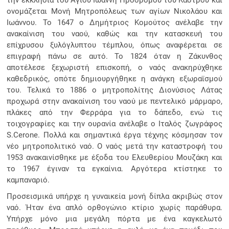
ονομάζεται Μονή Μητροπόλεως των αγίων Νικολάου και
Ιωάννου. Το 1647 ο Δημήτριος Κομούτος ανέλαβε την
ανακαίνιση του ναού, καθώς και την κατασκευή του
επίχρυσου ξυλόγλυπτου τέμπλου, όπως αναφέρεται σε
επιγραφή πάνω σε αυτό. Το 1824 όταν η Ζάκυνθος
αποτέλεσε ξεχωριστή επισκοπή, ο ναός ανακηρύχθηκε
καθεδρικός, οπότε δημιουργήθηκε η ανάγκη εξωραϊσμού
του. Τελικά το 1886 ο μητροπολίτης Διονύσιος Λάτας
προχωρά στην ανακαίνιση του ναού με πεντελικό μάρμαρο,
πλάκες από την Φερράρα για το δάπεδο, ενώ τις
τοιχογραφίες και την ουρανία ανέλαβε ο Ιταλός ζωγράφος
S.Cerone. Πολλά και σημαντικά έργα τέχνης κόσμησαν τον
νέο μητροπολιτικό ναό. Ο ναός μετά την καταστροφή του
1953 ανακαινίσθηκε με έξοδα του Ελευθερίου Μουζάκη και
το 1967 έγιναν τα εγκαίνια. Αργότερα κτίστηκε το
καμπαναριό.
Προσεισμικά υπήρχε η γυναικεία μονή δίπλα ακριβώς στον
ναό. Ήταν ένα απλό ορθογώνιο κτίριο χωρίς παράθυρα.
Υπήρχε μόνο μια μεγάλη πόρτα με ένα καγκελωτό