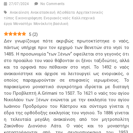
27/07/2024
No Comments
Ανακαίνιση
Ανακατασκευή
Αξιοθέατα
Αρχιτεκτονικός
τύπος
Εικονογράφηση
Ενοριακός ναός
Καλλιτεχνικά
έργα
Μοναστήρι
Μονόκλιτη βασιλική
5
(
2
)
Δεν γνωρίζουμε πότε ακριβώς πρωτοκτίστηκε ο ναός,
πάντως υπήρχε πριν τον ερχομό των Βενετών στο νησί το
1485. Η προσωνυμία “των Ξένων” οφείλεται στο γεγονός ότι
στο προαύλιο του ναού θάβονταν οι ξένοι ταξιδιώτες, αλλά
και τα ορφανά που πέθαιναν στο νησί. Το 1492 ο ναός
ανακαινίστηκε και άρχισε να λειτουργεί ως ενοριακός, ο
οποίος παραχωρούνταν σε επιφανείς ιερωμένους. Το
παρακείμενο μοναστικό συγκρότημα ιδρύεται με διαταγή
του Προβλεπτή A.Grimani το 1507. Το 1621 ο ναός του αγίου
Νικολάου των Ξένων ενώνεται με την εκκλησία του αγίου
Ιωάννου Προδρόμου του Κάστρου και σύντομα γίνεται η
έδρα της ορθόδοξης εκκλησίας του νησιού. Το 1886 γίνεται
η τελευταία μεγάλη ανακαίνιση από τον μητροπολίτη
Ζακύνθου Διονύσιο Λάτα. Ο ναός και το μοναστήρι
καταστρέφονται από την σεισμοπυρκαγια του 1953.