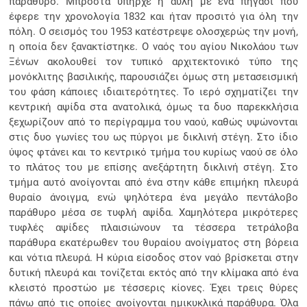
παράθυρο. Μπροστά υπήρχε η αυλή με ένα πηγάδι που
έφερε την χρονολογία 1832 και ήταν προσιτό για όλη την
πόλη. Ο σεισμός του 1953 κατέστρεψε ολοσχερώς την μονή,
η οποία δεν ξανακτίστηκε. Ο ναός του αγίου Νικολάου των
Ξένων ακολουθεί τον τυπικό αρχιτεκτονικό τύπο της
μονόκλιτης βασιλικής, παρουσιάζει όμως στη μετασεισμική
του φάση κάποιες ιδιαιτερότητες. Το ιερό σχηματίζει την
κεντρική αψίδα στα ανατολικά, όμως τα δυο παρεκκλήσια
ξεχωρίζουν από το περίγραμμα του ναού, καθώς υψώνονται
στις δυο γωνίες του ως πύργοι με δικλινή στέγη. Στο ίδιο
ύψος φτάνει και το κεντρικό τμήμα του κυρίως ναού σε όλο
το πλάτος του με επίσης ανεξάρτητη δικλινή στέγη. Στο
τμήμα αυτό ανοίγονται από ένα στην κάθε επιμήκη πλευρά
θυραίο άνοιγμα, ενώ ψηλότερα ένα μεγάλο πεντάλοβο
παράθυρο μέσα σε τυφλή αψίδα. Χαμηλότερα μικρότερες
τυφλές αψίδες πλαισιώνουν τα τέσσερα τετράλοβα
παράθυρα εκατέρωθεν του θυραίου ανοίγματος στη βόρεια
και νότια πλευρά. Η κύρια είσοδος στον ναό βρίσκεται στην
δυτική πλευρά και τονίζεται εκτός από την κλίμακα από ένα
κλειστό προστώο με τέσσερις κίονες. Έχει τρεις θύρες
πάνω από τις οποίες ανοίγονται ημικυκλικά παράθυρα. Όλα