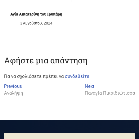
Αγία Αικατερίνη του Γρυπάρη
3 Αυγούστου, 2024
Αφήστε μια απάντηση
Για να σχολιάσετε πρέπει να
συνδεθείτε
.
Πλοήγηση
Previous
Next
Previous
Next
post:
post:
Αναλήψη
Παναγία Πικριδιώτισσα
άρθρων