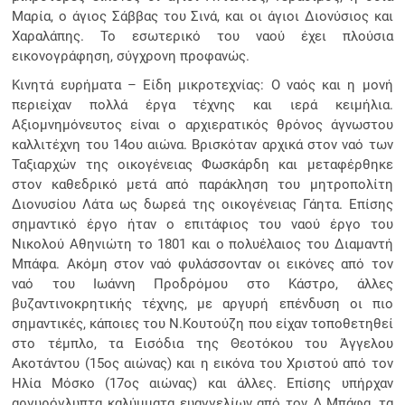
Μαρία, ο άγιος Σάββας του Σινά, και οι άγιοι Διονύσιος και
Χαραλάπης. Το εσωτερικό του ναού έχει πλούσια
εικονογράφηση, σύγχρονη προφανώς.
Κινητά ευρήματα – Είδη μικροτεχνίας: Ο ναός και η μονή
περιείχαν πολλά έργα τέχνης και ιερά κειμήλια.
Αξιομνημόνευτος είναι ο αρχιερατικός θρόνος άγνωστου
καλλιτέχνη του 14ου αιώνα. Βρισκόταν αρχικά στον ναό των
Ταξιαρχών της οικογένειας Φωσκάρδη και μεταφέρθηκε
στον καθεδρικό μετά από παράκληση του μητροπολίτη
Διονυσίου Λάτα ως δωρεά της οικογένειας Γάητα. Επίσης
σημαντικό έργο ήταν ο επιτάφιος του ναού έργο του
Νικολού Αθηνιώτη το 1801 και ο πολυέλαιος του Διαμαντή
Μπάφα. Ακόμη στον ναό φυλάσσονταν οι εικόνες από τον
ναό του Ιωάννη Προδρόμου στο Κάστρο, άλλες
βυζαντινοκρητικής τέχνης, με αργυρή επένδυση οι πιο
σημαντικές, κάποιες του Ν.Κουτούζη που είχαν τοποθετηθεί
στο τέμπλο, τα Εισόδια της Θεοτόκου του Άγγελου
Ακοτάντου (15ος αιώνας) και η εικόνα του Χριστού από τον
Ηλία Μόσκο (17ος αιώνας) και άλλες. Επίσης υπήρχαν
αργυρόγλυπτα καλύμματα ευαγγελίων από τον Δ.Μπάφα, τα