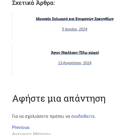
Σχετικά Άρθρα:
Μουσείο Σολωμού και Επιφανών Ζακυνθίων
5 Ιουνίου, 2024
Άγιος Νικόλαος (Έξω χώρα)
13 Αυγούστου, 2024
Αφήστε μια απάντηση
Για να σχολιάσετε πρέπει να
συνδεθείτε
.
Πλοήγηση
Previous
Previous
post:
Αντώνιος Μάτεσις