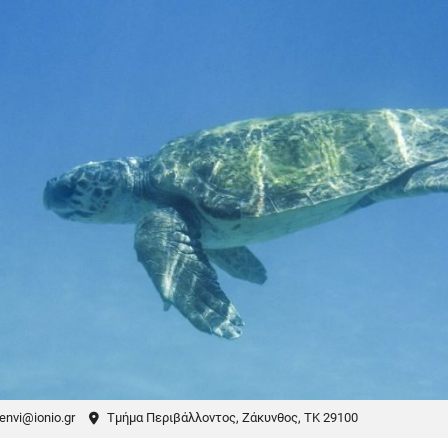
envi@ionio.gr
Τμήμα Περιβάλλοντος, Ζάκυνθος, ΤΚ 29100