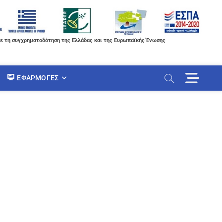
ε τη συγχρηματοδότηση της Ελλάδας και της Ευρωπαϊκής Ένωσης
M
ΕΦΑΡΜΟΓΈΣ
e
n
u
B
u
t
t
o
n