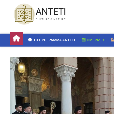
ANTETI
CULTURE & NATURE
ΤΟ ΠΡΌΓΡΑΜΜΑ ANTETI
ΗΜΕΡΊΔΕΣ