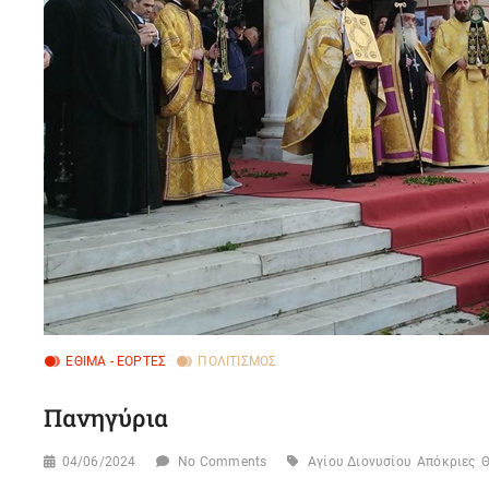
ΈΘΙΜΑ - ΕΟΡΤΈΣ
ΠΟΛΙΤΙΣΜΌΣ
Πανηγύρια
04/06/2024
No Comments
Αγίου Διονυσίου
Απόκριες
Θ