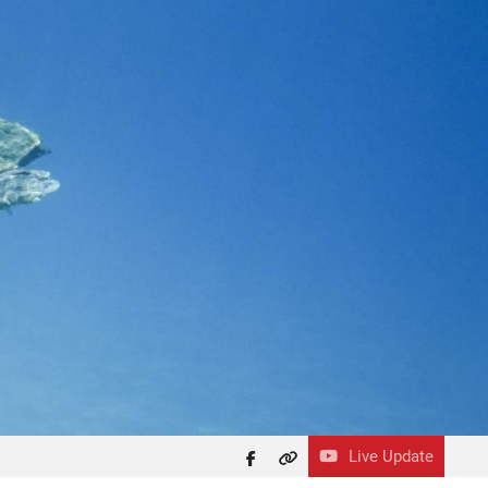
Live Update
facebook
themefreesia