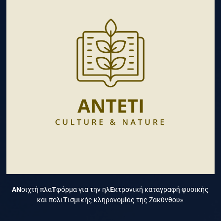
ΑΝ
οιχτή πλα
Τ
φόρμα για την ηλ
Ε
κτρονική καταγραφή φυσικής
και πολι
Τ
ισμικής κληρονομ
Ι
άς της Ζακύνθου»