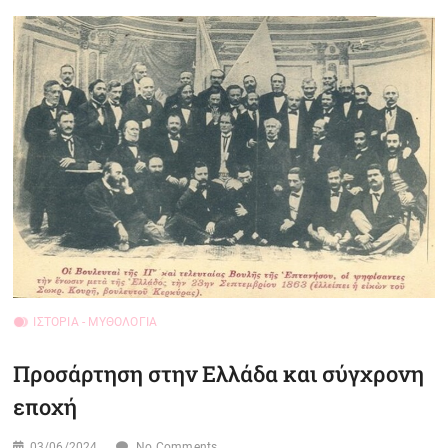
B
u
t
t
o
n
ΙΣΤΟΡΊΑ - ΜΥΘΟΛΟΓΊΑ
Προσάρτηση στην Ελλάδα και σύγχρονη
εποχή
03/06/2024
No Comments