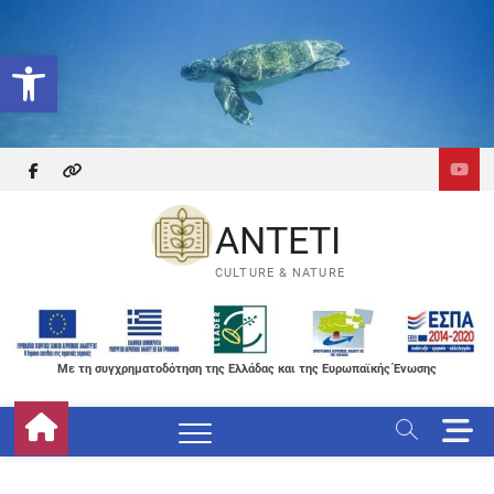
Skip
to
Ανοίξτε τη γραμμή εργαλείων
content
facebook
themefreesia
ANTETI
CULTURE & NATURE
Με τη συγχρηματοδότηση της Ελλάδας και της Ευρωπαϊκής Ένωσης
M
e
n
u