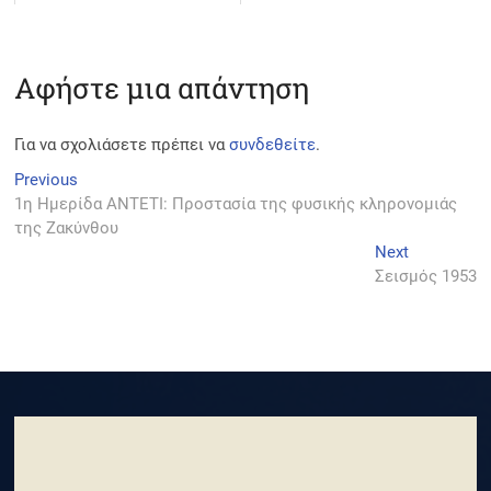
Αφήστε μια απάντηση
Για να σχολιάσετε πρέπει να
συνδεθείτε
.
Πλοήγηση
Previous
Previous
post:
1η Ημερίδα ANTETI: Προστασία της φυσικής κληρονομιάς
άρθρων
της Ζακύνθου
Next
Next
post:
Σεισμός 1953