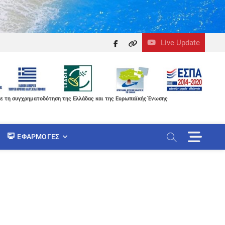
Live Update
facebook
themefreesia
ε τη συγχρηματοδότηση της Ελλάδας και της Ευρωπαϊκής Ένωσης
M
ΕΦΑΡΜΟΓΈΣ
e
n
u
B
u
t
t
o