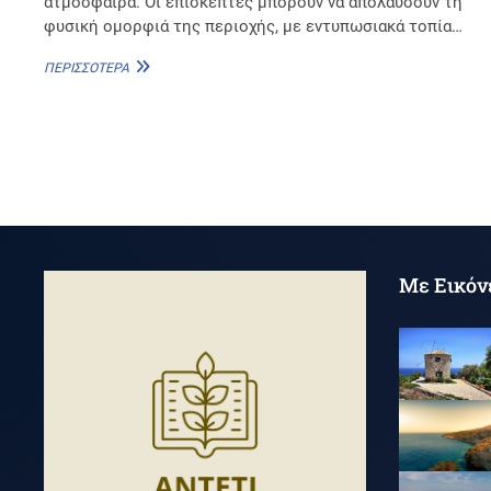
ατμόσφαιρα. Οι επισκέπτες μπορούν να απολαύσουν τη
φυσική ομορφιά της περιοχής, με εντυπωσιακά τοπία…
ΛΟΎΧΑ
ΠΕΡΙΣΣΌΤΕΡΑ
Με Εικόν