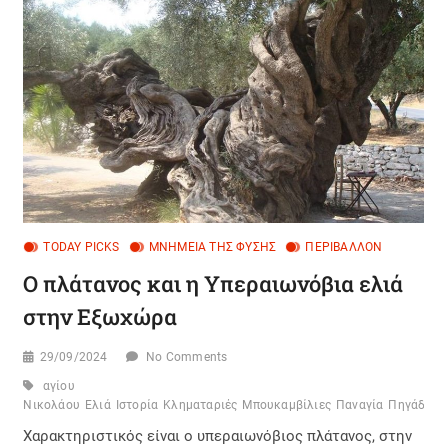
TODAY PICKS
ΜΝΗΜΕΊΑ ΤΗΣ ΦΎΣΗΣ
ΠΕΡΙΒΆΛΛΟΝ
Ο πλάτανος και η Υπεραιωνόβια ελιά
στην Εξωχώρα
29/09/2024
No Comments
αγίου
Νικολάου
Ελιά
Ιστορία
Κληματαριές
Μπουκαμβίλιες
Παναγία
Πηγάδια
Χαρακτηριστικός είναι ο υπεραιωνόβιος πλάτανος, στην