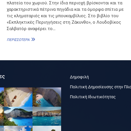
πλατεία του χωριού. Στην ίδια περιοχή βρίσκονται και τα
χαρακτηριστικά πέτρινα πηγάδια και τα όμορφα σπίτια με
τις κληματαριές και τις μπουκαμβίλιες. Στο βιβλίο του
«Εκπληκτικές Περιηγήσεις στη Ζάκυνθο», ο Λουδοβίκος
Σαλβατόρ αναφέρει το…
Ο
ΠΕΡΙΣΣΌΤΕΡΑ
ΠΛΆΤΑΝΟΣ
ΚΑΙ
Η
ΥΠΕΡΑΙΩΝΌΒΙΑ
ΕΛΙΆ
ΣΤΗΝ
ες
ΕΞΩΧΏΡΑ
Δημοφιλή
Πολιτική Δημοσίευσης στην Πλ
Πολιτική Ιδιωτικότητας