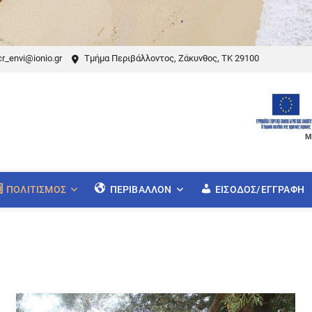
r_envi@ionio.gr
Τμήμα Περιβάλλοντος, Ζάκυνθος, ΤΚ 29100
Μ
ΠΟΛΙΤΙΣΜΌΣ
ΠΕΡΙΒΆΛΛΟΝ
ΕΊΣΟΔΟΣ/ΕΓΓΡΑΦΉ