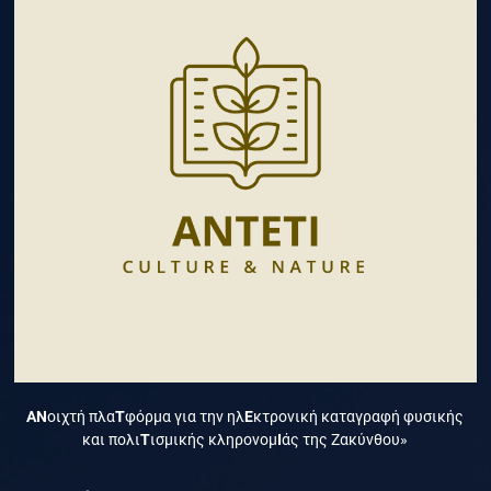
ΑΝ
οιχτή πλα
Τ
φόρμα για την ηλ
Ε
κτρονική καταγραφή φυσικής
και πολι
Τ
ισμικής κληρονομ
Ι
άς της Ζακύνθου»