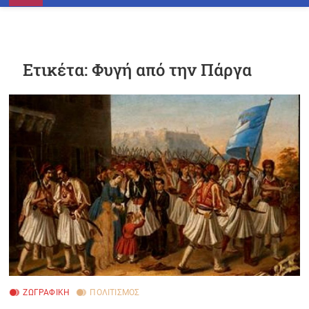
n
u
B
u
Ετικέτα:
Φυγή από την Πάργα
t
t
o
n
ΖΩΓΡΑΦΙΚΉ
ΠΟΛΙΤΙΣΜΌΣ