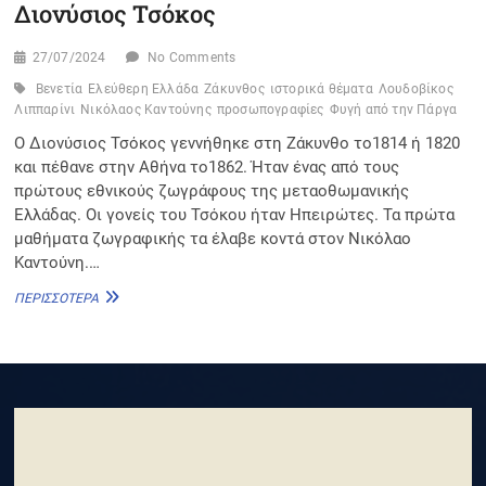
Διονύσιος Τσόκος
27/07/2024
No Comments
Βενετία
Ελεύθερη Ελλάδα
Ζάκυνθος
ιστορικά θέματα
Λουδοβίκος
Λιππαρίνι
Νικόλαος Καντούνης
προσωπογραφίες
Φυγή από την Πάργα
Ο Διονύσιος Τσόκος γεννήθηκε στη Ζάκυνθο το1814 ή 1820
και πέθανε στην Αθήνα το1862. Ήταν ένας από τους
πρώτους εθνικούς ζωγράφους της μεταοθωμανικής
Ελλάδας. Οι γονείς του Τσόκου ήταν Ηπειρώτες. Τα πρώτα
μαθήματα ζωγραφικής τα έλαβε κοντά στον Νικόλαο
Καντούνη.…
ΔΙΟΝΎΣΙΟΣ
ΠΕΡΙΣΣΌΤΕΡΑ
ΤΣΌΚΟΣ