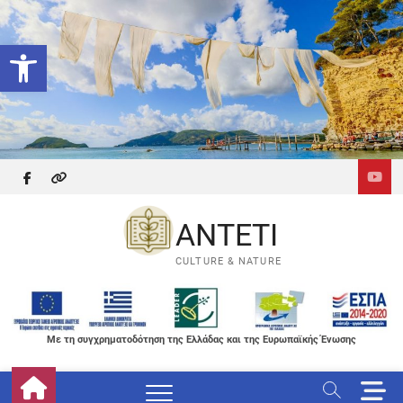
Skip
to
Ανοίξτε τη γραμμή εργαλείων
content
facebook
themefreesia
ANTETI
CULTURE & NATURE
Με τη συγχρηματοδότηση της Ελλάδας και της Ευρωπαϊκής Ένωσης
M
e