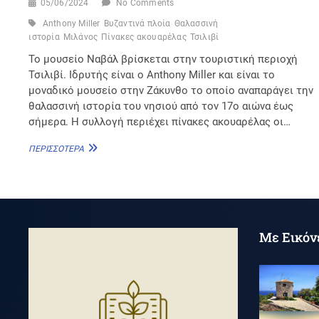
05/06/2024
No Comments
Anthony Miller
Βυζαντινά πλοία
Θαλασσινή
ιστορία
Μιλάνος
Πίνακες ακουαρέλας
Τσιλιβί
Το μουσείο Ναβάλ βρίσκεται στην τουριστική περιοχή
Τσιλιβί. Ιδρυτής είναι ο Anthony Miller και είναι το
μοναδικό μουσείο στην Ζάκυνθο το οποίο αναπαράγει την
θαλασσινή ιστορία του νησιού από τον 17ο αιώνα έως
σήμερα. Η συλλογή περιέχει πίνακες ακουαρέλας οι…
ΜΟΥΣΕΊΟ
ΠΕΡΙΣΣΌΤΕΡΑ
ΝΑΒΆΛ
–
ΜΙΛΆΝΕΙΟ
ΝΑΥΤΙΚΌ
ΜΟΥΣΕΊΟ
Με Εικόν