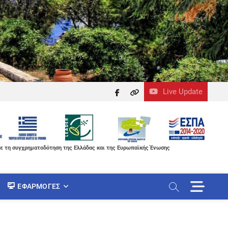
Live Update
facebook
themefreesia
ε τη συγχρηματοδότηση της Ελλάδας και της Ευρωπαϊκής Ένωσης
M
ΕΦΑΡΜΟΓΈΣ
e
n
u
B