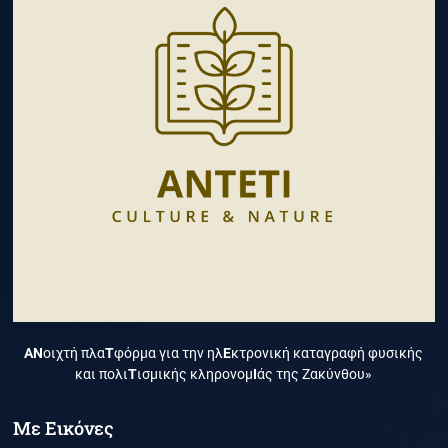
ΑΝ
οιχτή πλα
Τ
φόρμα για την ηλ
Ε
κτρονική καταγραφή φυσικής
και πολι
Τ
ισμικής κληρονομ
Ι
άς της Ζακύνθου»
Με Εικόνες