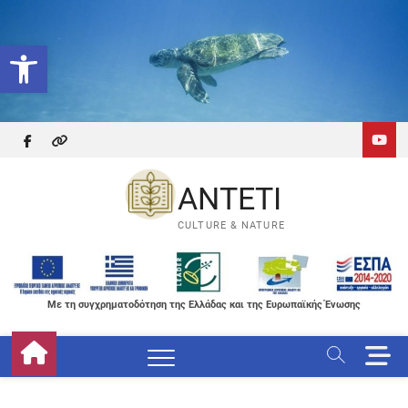
Skip
to
Ανοίξτε τη γραμμή εργαλείων
content
facebook
themefreesia
ANTETI
CULTURE & NATURE
Με τη συγχρηματοδότηση της Ελλάδας και της Ευρωπαϊκής Ένωσης
M
e
n
u