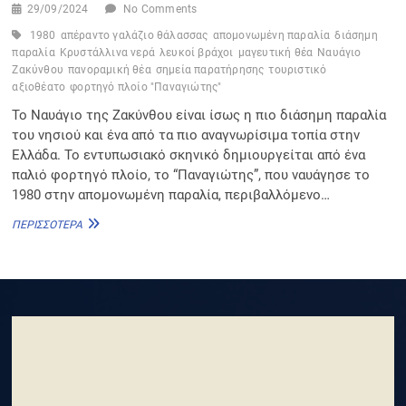
29/09/2024
No Comments
1980
απέραντο γαλάζιο θάλασσας
απομονωμένη παραλία
διάσημη
παραλία
Κρυστάλλινα νερά
λευκοί βράχοι
μαγευτική θέα
Ναυάγιο
Ζακύνθου
πανοραμική θέα
σημεία παρατήρησης
τουριστικό
αξιοθέατο
φορτηγό πλοίο "Παναγιώτης"
Το Ναυάγιο της Ζακύνθου είναι ίσως η πιο διάσημη παραλία
του νησιού και ένα από τα πιο αναγνωρίσιμα τοπία στην
Ελλάδα. Το εντυπωσιακό σκηνικό δημιουργείται από ένα
παλιό φορτηγό πλοίο, το “Παναγιώτης”, που ναυάγησε το
1980 στην απομονωμένη παραλία, περιβαλλόμενο…
ΘΈΣΗ
ΠΕΡΙΣΣΌΤΕΡΑ
ΘΈΑΣ-
ΝΑΥΆΓΙΟ