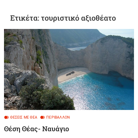
B
u
Ετικέτα:
τουριστικό αξιοθέατο
t
t
o
n
ΘΈΣΕΙΣ ΜΕ ΘΈΑ
ΠΕΡΙΒΆΛΛΟΝ
Θέση Θέας- Ναυάγιο