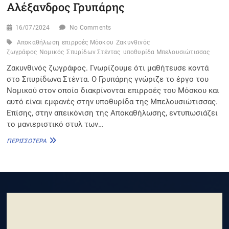
Αλέξανδρος Γρυπάρης
16/07/2024
No Comments
Αποκαθήλωση
επιρροές Μόσκου
Ζακυνθινός
ζωγράφος
Νομικός
Σπυρίδων Στέντας
υποθυρίδα Μπελουσιώτισσας
Ζακυνθινός ζωγράφος. Γνωρίζουμε ότι μαθήτευσε κοντά
στο Σπυρίδωνα Στέντα. Ο Γρυπάρης γνώριζε το έργο του
Νομικού στον οποίο διακρίνονται επιρροές του Μόσκου και
αυτό είναι εμφανές στην υποθυρίδα της Μπελουσιώτισσας.
Επίσης, στην απεικόνιση της Αποκαθήλωσης, εντυπωσιάζει
το μανιεριστικό στυλ των…
ΑΛΈΞΑΝΔΡΟΣ
ΠΕΡΙΣΣΌΤΕΡΑ
ΓΡΥΠΆΡΗΣ