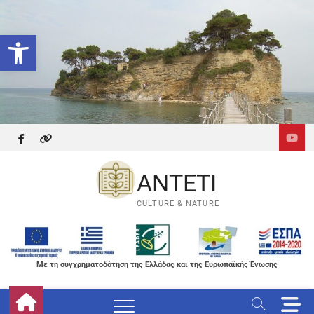
Skip
to
Ανοίξτε τη γραμμή εργαλείων
content
facebook
themefreesia
ANTETI
CULTURE & NATURE
Με τη συγχρηματοδότηση της Ελλάδας και της Ευρωπαϊκής Ένωσης
M
e