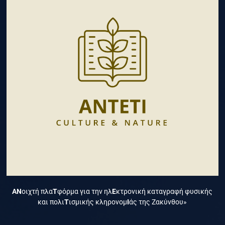
ΑΝ
οιχτή πλα
Τ
φόρμα για την ηλ
Ε
κτρονική καταγραφή φυσικής
και πολι
Τ
ισμικής κληρονομ
Ι
άς της Ζακύνθου»