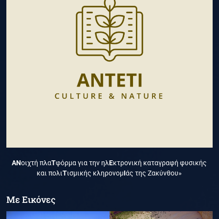
ΑΝ
οιχτή πλα
Τ
φόρμα για την ηλ
Ε
κτρονική καταγραφή φυσικής
και πολι
Τ
ισμικής κληρονομ
Ι
άς της Ζακύνθου»
Με Εικόνες