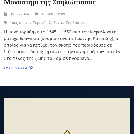
Μοναστήρι της Σπηλιώτισσας
16/07/2024
No Comments
16ος αιώνας
Γκρεμός
Ορθονιές
Σπηλιώτισσα
Η μονή ιδρύθηκε το 1545 – 1550 από τον Κεφαλλονίτη
μοναχό Ιωαννίκιο (κοσμικό όνομα: Ιωάννης Κατσιβάς), ο
οποίος για να πετύχει τον σκοπό του περιόδευσε σε
διάφορους τόπους ζητώντας την συνδρομή των πιστών.
Στο τέλος της ζωής του όρισε ηγούμενο…
ΜΟΝΑΣΤΉΡΙ
ΠΕΡΙΣΣΌΤΕΡΑ
ΤΗΣ
ΣΠΗΛΙΏΤΙΣΣΑΣ