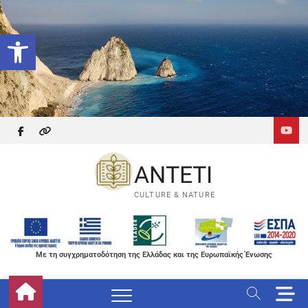
Skip
to
Ανοίξτε τη γραμμή εργαλείων
content
facebook
themefreesia
ANTETI
CULTURE & NATURE
Με τη συγχρηματοδότηση της Ελλάδας και της Ευρωπαϊκής Ένωσης
M
e