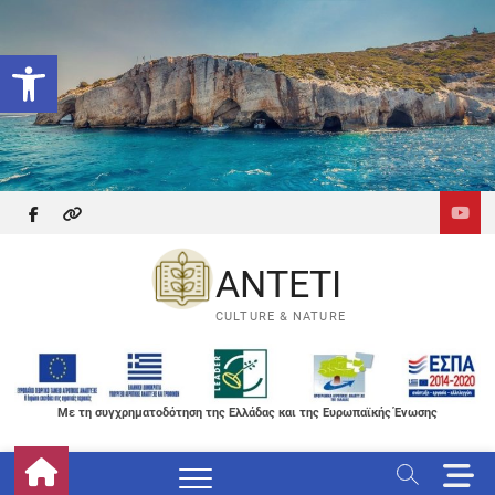
Skip
to
Ανοίξτε τη γραμμή εργαλείων
content
facebook
themefreesia
ANTETI
CULTURE & NATURE
Με τη συγχρηματοδότηση της Ελλάδας και της Ευρωπαϊκής Ένωσης
M
e