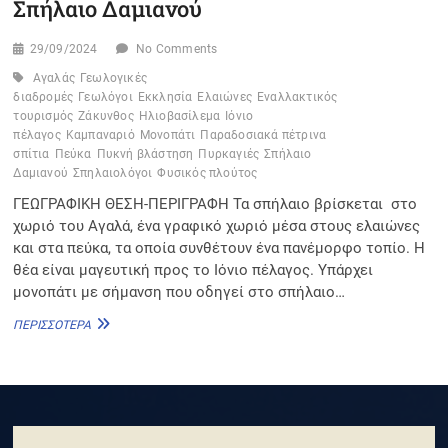
Σπήλαιο Δαμιανού
29/09/2024
No Comments
Αγαλάς
Γεωλογικές
διαδρομές
Γεωλόγοι
Εκκλησία
Ελαιώνες
Εναλλακτικός
τουρισμός
Ζάκυνθος
Ηλιοβασίλεμα
Ιόνιο
πέλαγος
Καμπαναριό
Μονοπάτι
Παραδοσιακά πέτρινα
σπίτια
Πεύκα
Πυκνή βλάστηση
Πυρκαγιές
Σπήλαιο
Δαμιανού
Σπηλαιολόγοι
Φυσικός πλούτος
ΓΕΩΓΡΑΦΙΚΗ ΘΕΣΗ-ΠΕΡΙΓΡΑΦΗ Τα σπήλαιο βρίσκεται στο
χωριό του Αγαλά, ένα γραφικό χωριό μέσα στους ελαιώνες
και στα πεύκα, τα οποία συνθέτουν ένα πανέμορφο τοπίο. Η
θέα είναι μαγευτική προς το Ιόνιο πέλαγος. Υπάρχει
μονοπάτι με σήμανση που οδηγεί στο σπήλαιο…
ΣΠΉΛΑΙΟ
ΠΕΡΙΣΣΌΤΕΡΑ
ΔΑΜΙΑΝΟΎ