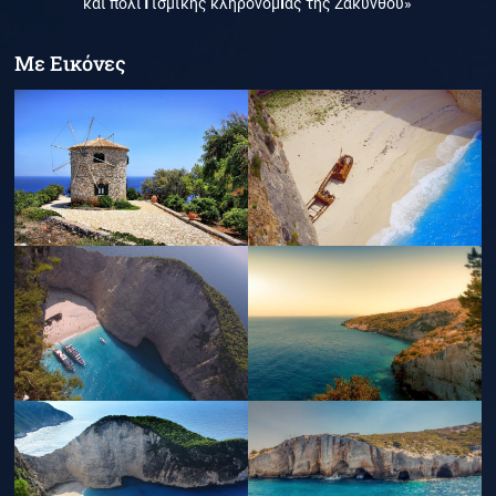
και πολι
Τ
ισμικής κληρονομ
Ι
άς της Ζακύνθου»
Με Εικόνες