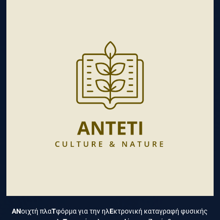
ΑΝ
οιχτή πλα
Τ
φόρμα για την ηλ
Ε
κτρονική καταγραφή φυσικής