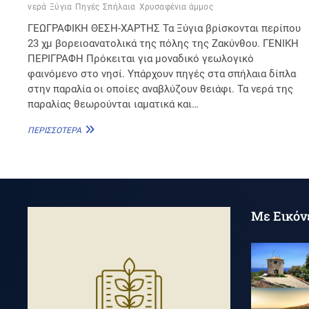
νερά
Ξύγια
Πηγές
Σπήλαια
Χρυσαφένια άμμος
ΓΕΩΓΡΑΦΙΚΗ ΘΕΣΗ-ΧΑΡΤΗΣ Τα Ξύγια βρίσκονται περίπου
23 χμ βορειοανατολικά της πόλης της Ζακύνθου. ΓΕΝΙΚΗ
ΠΕΡΙΓΡΑΦΗ Πρόκειται για μοναδικό γεωλογικό
φαινόμενο στο νησί. Υπάρχουν πηγές στα σπήλαια δίπλα
στην παραλία οι οποίες αναβλύζουν θειάφι. Τα νερά της
παραλίας θεωρούνται ιαματικά και…
ΞΎΓΚΙΑ
ΠΕΡΙΣΣΌΤΕΡΑ
Με Εικόν