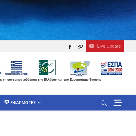
Live Update
facebook
themefreesia
ε τη συγχρηματοδότηση της Ελλάδας και της Ευρωπαϊκής Ένωσης
M
ΕΦΑΡΜΟΓΈΣ
e
n
u
B
u