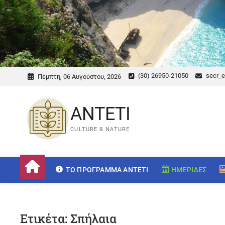
(30) 26950-21050
secr_e
Πέμπτη, 06 Αυγούστου, 2026
ANTETI
CULTURE & NATURE
ΤΟ ΠΡΌΓΡΑΜΜΑ ANTETI
ΗΜΕΡΊΔΕΣ
Ετικέτα:
Σπήλαια