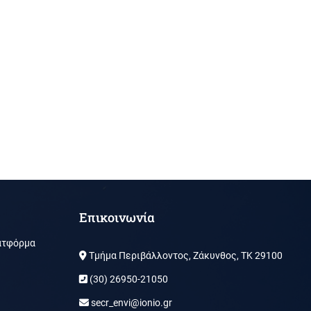
Επικοινωνία
ατφόρμα
Τμήμα Περιβάλλοντος, Ζάκυνθος, ΤΚ 29100
(30) 26950-21050
secr_envi@ionio.gr