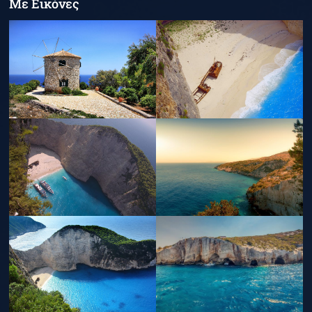
Με Εικόνες