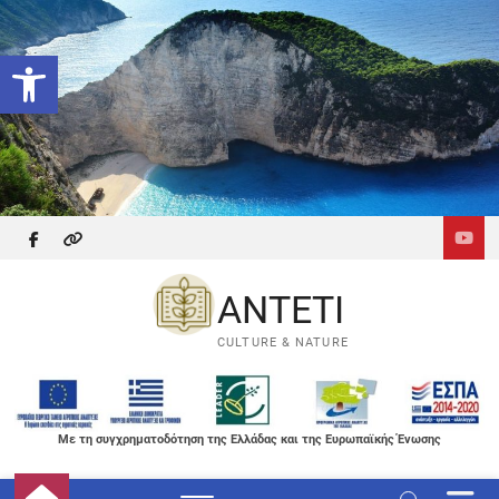
Skip
to
Ανοίξτε τη γραμμή εργαλείων
content
facebook
themefreesia
ANTETI
CULTURE & NATURE
Με τη συγχρηματοδότηση της Ελλάδας και της Ευρωπαϊκής Ένωσης
M