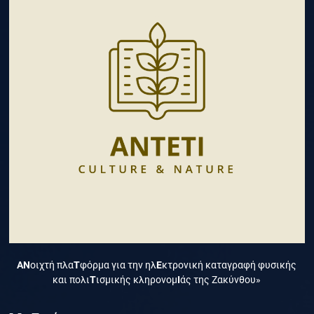
ΑΝ
οιχτή πλα
Τ
φόρμα για την ηλ
Ε
κτρονική καταγραφή φυσικής
και πολι
Τ
ισμικής κληρονομ
Ι
άς της Ζακύνθου»