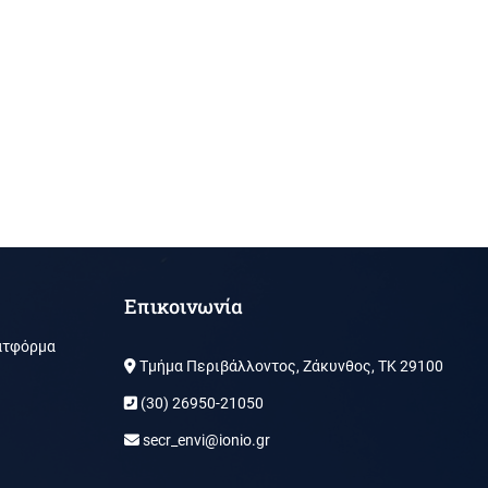
Επικοινωνία
ατφόρμα
Τμήμα Περιβάλλοντος, Ζάκυνθος, ΤΚ 29100
(30) 26950-21050
secr_envi@ionio.gr