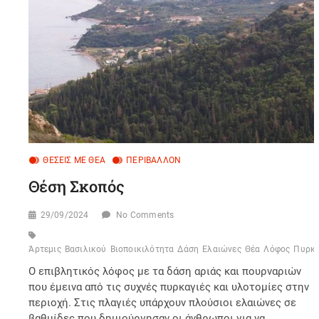
ΘΈΣΕΙΣ ΜΕ ΘΈΑ
ΠΕΡΙΒΆΛΛΟΝ
Θέση Σκοπός
29/09/2024
No Comments
Άρτεμις
Βασιλικού
Βιοποικιλότητα
Δάση
Ελαιώνες
Θέα
Λόφος
Πυρκα
Ο επιβλητικός λόφος με τα δάση αριάς και πουρναριών
που έμεινα από τις συχνές πυρκαγιές και υλοτομίες στην
περιοχή. Στις πλαγιές υπάρχουν πλούσιοι ελαιώνες σε
βαθμίδες που δημιούργησαν οι άνθρωποι για να