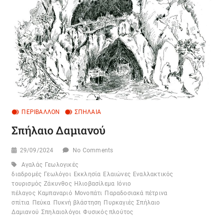
ΠΕΡΙΒΆΛΛΟΝ
ΣΠΉΛΑΙΑ
Σπήλαιο Δαμιανού
29/09/2024
No Comments
Αγαλάς
Γεωλογικές
γιές
διαδρομές
Υλοτομίες
Γεωλόγοι
Χερσόνησος
Εκκλησία
Ελαιώνες
Εναλλακτικός
τουρισμός
Ζάκυνθος
Ηλιοβασίλεμα
Ιόνιο
πέλαγος
Καμπαναριό
Μονοπάτι
Παραδοσιακά πέτρινα
σπίτια
Πεύκα
Πυκνή βλάστηση
Πυρκαγιές
Σπήλαιο
Δαμιανού
Σπηλαιολόγοι
Φυσικός πλούτος