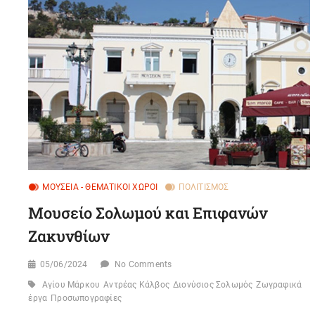
ΜΟΥΣΕΊΑ - ΘΕΜΑΤΙΚΟΊ ΧΏΡΟΙ
ΠΟΛΙΤΙΣΜΌΣ
Μουσείο Σολωμού και Επιφανών
Ζακυνθίων
05/06/2024
No Comments
Αγίου Μάρκου
Αντρέας Κάλβος
Διονύσιος Σολωμός
Ζωγραφικά
έργα
Προσωπογραφίες