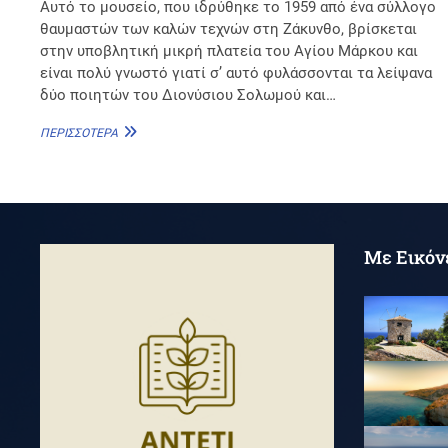
Αυτό το μουσείο, που ιδρύθηκε το 1959 από ένα σύλλογο
θαυμαστών των καλών τεχνών στη Ζάκυνθο, βρίσκεται
στην υποβλητική μικρή πλατεία του Αγίου Μάρκου και
είναι πολύ γνωστό γιατί σ’ αυτό φυλάσσονται τα λείψανα
δύο ποιητών του Διονύσιου Σολωμού και…
ΜΟΥΣΕΊΟ
ΠΕΡΙΣΣΌΤΕΡΑ
ΣΟΛΩΜΟΎ
ΚΑΙ
ΕΠΙΦΑΝΏΝ
ΖΑΚΥΝΘΊΩΝ
Με Εικόν