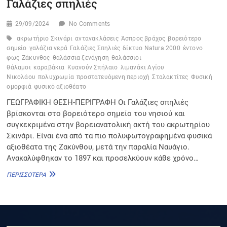
Γαλάζιες σπηλιές
29/09/2024
No Comments
ακρωτήριο Σκινάρι
αντανακλάσεις
Άσπρος βράχος
βορειότερο
σημείο
γαλάζια νερά
Γαλάζιες Σπηλιές
δίκτυο Natura 2000
έντονο
φως
Ζάκυνθος
θαλάσσια ξενάγηση
θαλάσσιοι
θάλαμοι
καραβάκια
Κυανούν Σπήλαιο
λιμανάκι Αγίου
Νικολάου
πολυχρωμία
προστατευόμενη περιοχή
Σταλακτίτες
Φυσική
ομορφιά
φυσικό αξιοθέατο
ΓΕΩΓΡΑΦΙΚΗ ΘΕΣΗ-ΠΕΡΙΓΡΑΦΗ Οι Γαλάζιες σπηλιές
βρίσκονται στο βορειότερο σημείο του νησιού και
συγκεκριμένα στην βορειανατολική ακτή του ακρωτηρίου
Σκινάρι. Είναι ένα από τα πιο πολυφωτογραφημένα φυσικά
αξιοθέατα της Ζακύνθου, μετά την παραλία Ναυάγιο.
Ανακαλύφθηκαν το 1897 και προσελκύουν κάθε χρόνο…
ΓΑΛΆΖΙΕΣ
ΠΕΡΙΣΣΌΤΕΡΑ
ΣΠΗΛΙΈΣ