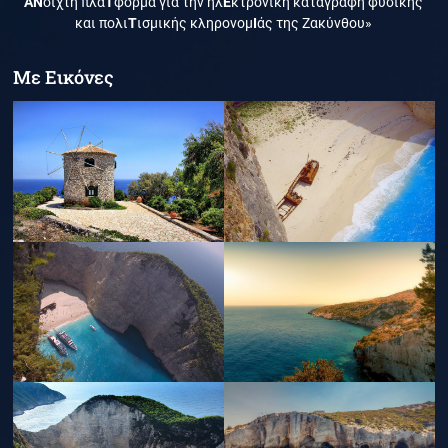
ΑΝ
οιχτή πλα
Τ
φόρμα για την ηλ
Ε
κτρονική καταγραφή φυσικής
και πολι
Τ
ισμικής κληρονομ
Ι
άς της Ζακύνθου»
Με Εικόνες