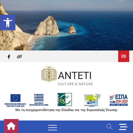
Skip
to
Ανοίξτε τη γραμμή εργαλείων
content
facebook
themefreesia
ANTETI
CULTURE & NATURE
Με τη συγχρηματοδότηση της Ελλάδας και της Ευρωπαϊκής Ένωσης
M
e