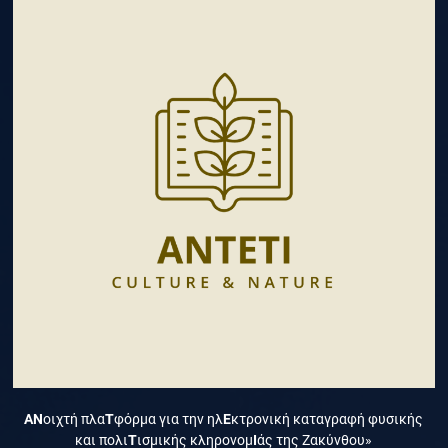
ΑΝ
οιχτή πλα
Τ
φόρμα για την ηλ
Ε
κτρονική καταγραφή φυσικής
και πολι
Τ
ισμικής κληρονομ
Ι
άς της Ζακύνθου»