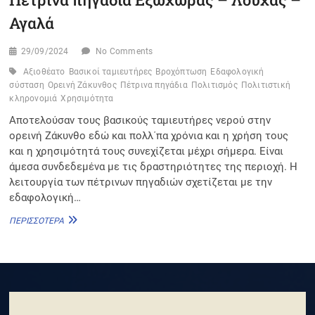
Αγαλά
29/09/2024
No Comments
Αξιοθέατο
Βασικοί ταμιευτήρες
Βροχόπτωση
Εδαφολογική
σύσταση
Ορεινή Ζάκυνθος
Πέτρινα πηγάδια
Πολιτισμός
Πολιτιστική
κληρονομιά
Χρησιμότητα
Αποτελούσαν τους βασικούς ταμιευτήρες νερού στην
ορεινή Ζάκυνθο εδώ και πολλ΄πα χρόνια και η χρήση τους
και η χρησιμότητά τους συνεχίζεται μέχρι σήμερα. Είναι
άμεσα συνδεδεμένα με τις δραστηριότητες της περιοχή. Η
λειτουργία των πέτρινων πηγαδιών σχετίζεται με την
εδαφολογική…
ΠΈΤΡΙΝΑ
ΠΕΡΙΣΣΌΤΕΡΑ
ΠΗΓΆΔΙΑ
ΕΞΩΧΏΡΑΣ
–
ΛΟΎΧΑΣ
–
ΑΓΑΛΆ