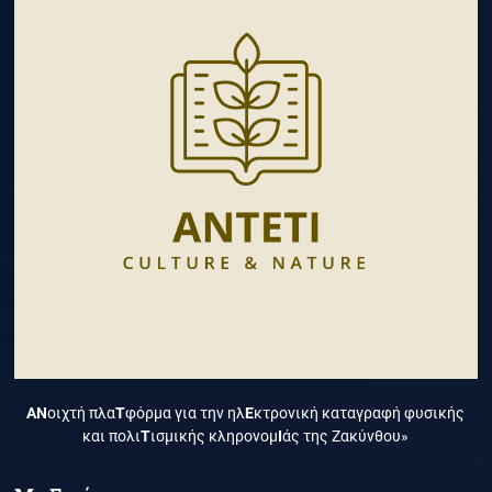
ΑΝ
οιχτή πλα
Τ
φόρμα για την ηλ
Ε
κτρονική καταγραφή φυσικής
και πολι
Τ
ισμικής κληρονομ
Ι
άς της Ζακύνθου»