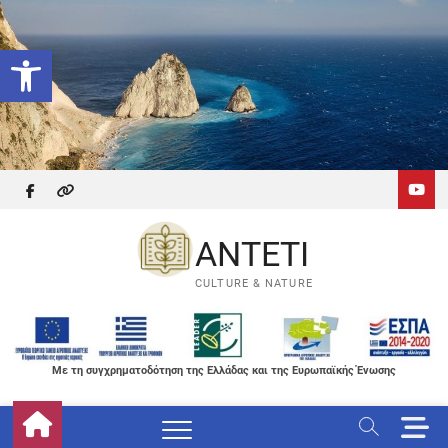
Skip
to
Ανοίξτε τη γραμμή εργαλείων
content
facebook
themefreesia
ANTETI
CULTURE & NATURE
Με τη συγχρηματοδότηση της Ελλάδας και της Ευρωπαϊκής Ένωσης
M
e