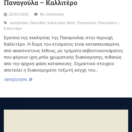
Παναγούλα – Καλλιτέρο
22/05/2025
No Comments
zantphotex
Ζάκυνθος
Καλλιτέρο
Ναός
Παναγούλα
Παναγούλα –
Καλλιτέρο
Ερείπια της εκκλησίας της Παναγούλας στην περιοχή
Καλλιτέρο. Η δομή του κτίσματος είναι κατασκευασμένη
από ακανόνιστους λίθους, με τμήματα ασβεστοκονιάματος
που φέρουν ίχνη μπλε χρωματικής διακόσμησης, πιθανώς
από την αρχική φάση κατασκευής. Σημαντικό στοιχείο
αποτελεί η διακοσμημένη τοξωτή κόγχη του…
ΠΑΝΑΓΟΎΛΑ
ΠΕΡΙΣΣΌΤΕΡΑ
–
ΚΑΛΛΙΤΈΡΟ