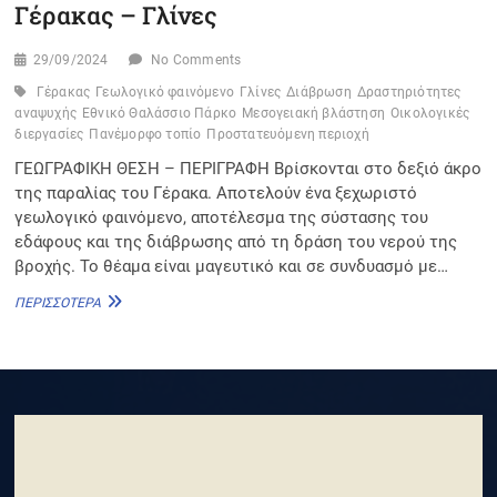
Γέρακας – Γλίνες
29/09/2024
No Comments
Γέρακας
Γεωλογικό φαινόμενο
Γλίνες
Διάβρωση
Δραστηριότητες
αναψυχής
Εθνικό Θαλάσσιο Πάρκο
Μεσογειακή βλάστηση
Οικολογικές
διεργασίες
Πανέμορφο τοπίο
Προστατευόμενη περιοχή
ΓΕΩΓΡΑΦΙΚΗ ΘΕΣΗ – ΠΕΡΙΓΡΑΦΗ Βρίσκονται στο δεξιό άκρο
της παραλίας του Γέρακα. Αποτελούν ένα ξεχωριστό
γεωλογικό φαινόμενο, αποτέλεσμα της σύστασης του
εδάφους και της διάβρωσης από τη δράση του νερού της
βροχής. Το θέαμα είναι μαγευτικό και σε συνδυασμό με…
ΓΈΡΑΚΑΣ
ΠΕΡΙΣΣΌΤΕΡΑ
–
ΓΛΊΝΕΣ