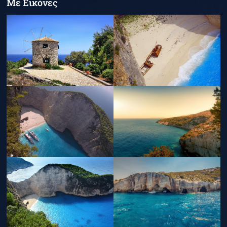
Με Εικόνες