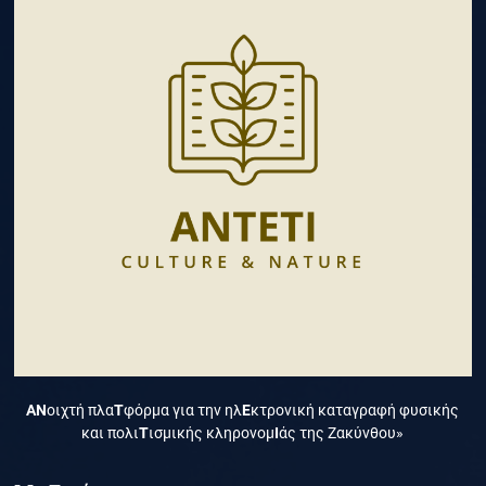
ΑΝ
οιχτή πλα
Τ
φόρμα για την ηλ
Ε
κτρονική καταγραφή φυσικής
και πολι
Τ
ισμικής κληρονομ
Ι
άς της Ζακύνθου»