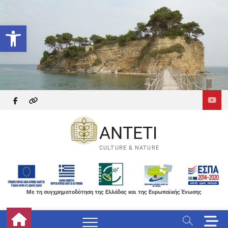
Skip
to
Ανοίξτε τη γραμμή εργαλείων
content
facebook
themefreesia
ANTETI
CULTURE & NATURE
Με τη συγχρηματοδότηση της Ελλάδας και της Ευρωπαϊκής Ένωσης
M
e