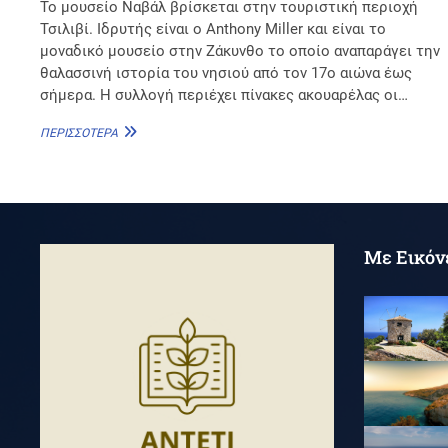
Το μουσείο Ναβάλ βρίσκεται στην τουριστική περιοχή
Τσιλιβί. Ιδρυτής είναι ο Anthony Miller και είναι το
μοναδικό μουσείο στην Ζάκυνθο το οποίο αναπαράγει την
θαλασσινή ιστορία του νησιού από τον 17ο αιώνα έως
σήμερα. Η συλλογή περιέχει πίνακες ακουαρέλας οι…
ΜΟΥΣΕΊΟ
ΠΕΡΙΣΣΌΤΕΡΑ
ΝΑΒΆΛ
–
ΜΙΛΆΝΕΙΟ
ΝΑΥΤΙΚΌ
ΜΟΥΣΕΊΟ
Με Εικόν