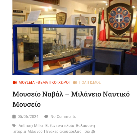
ΜΟΥΣΕΊΑ - ΘΕΜΑΤΙΚΟΊ ΧΏΡΟΙ
ΠΟΛΙΤΙΣΜΌΣ
Μουσείο Ναβάλ – Μιλάνειο Ναυτικό
Μουσείο
05/06/2024
No Comments
Anthony Miller
Βυζαντινά πλοία
Θαλασσινή
ιστορία
Μιλάνος
Πίνακες ακουαρέλας
Τσιλιβί