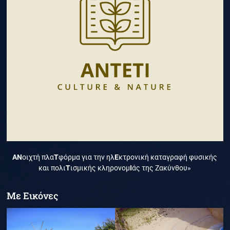
ΑΝ
οιχτή πλα
Τ
φόρμα για την ηλ
Ε
κτρονική καταγραφή φυσικής
και πολι
Τ
ισμικής κληρονομ
Ι
άς της Ζακύνθου»
Με Εικόνες