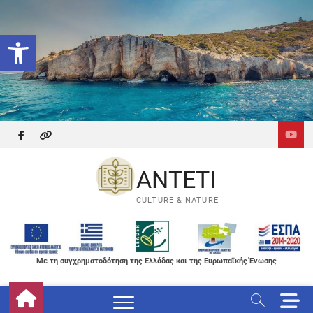
Skip
to
Ανοίξτε τη γραμμή εργαλείων
content
facebook
themefreesia
ANTETI
CULTURE & NATURE
Με τη συγχρηματοδότηση της Ελλάδας και της Ευρωπαϊκής Ένωσης
M
e