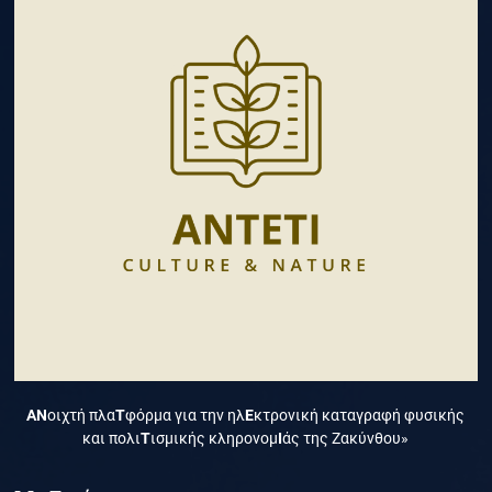
ΑΝ
οιχτή πλα
Τ
φόρμα για την ηλ
Ε
κτρονική καταγραφή φυσικής
και πολι
Τ
ισμικής κληρονομ
Ι
άς της Ζακύνθου»