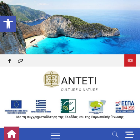
Skip
to
Ανοίξτε τη γραμμή εργαλείων
content
facebook
themefreesia
ANTETI
CULTURE & NATURE
Με τη συγχρηματοδότηση της Ελλάδας και της Ευρωπαϊκής Ένωσης
M
e