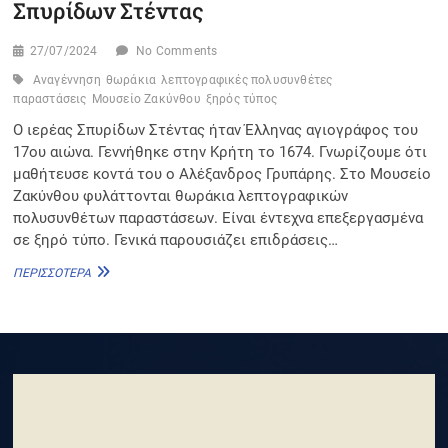
Σπυρίδων Στέντας
27/07/2024
No Comments
Αναγέννηση
θωράκια
λεπτογραφικές πολυσυνθέτες
παραστάσεις
Μουσείο Ζακύνθου
ξηρός τύπος
Ο ιερέας Σπυρίδων Στέντας ήταν Έλληνας αγιογράφος του
17ου αιώνα. Γεννήθηκε στην Κρήτη το 1674. Γνωρίζουμε ότι
μαθήτευσε κοντά του ο Αλέξανδρος Γρυπάρης. Στο Μουσείο
Ζακύνθου φυλάττονται θωράκια λεπτογραφικών
πολυσυνθέτων παραστάσεων. Είναι έντεχνα επεξεργασμένα
σε ξηρό τύπο. Γενικά παρουσιάζει επιδράσεις…
ΣΠΥΡΊΔΩΝ
ΠΕΡΙΣΣΌΤΕΡΑ
ΣΤΈΝΤΑΣ