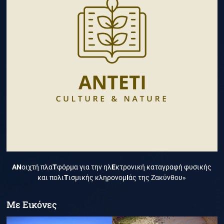
ΑΝ
οιχτή πλα
Τ
φόρμα για την ηλ
Ε
κτρονική καταγραφή φυσικής
και πολι
Τ
ισμικής κληρονομ
Ι
άς της Ζακύνθου»
Με Εικόνες