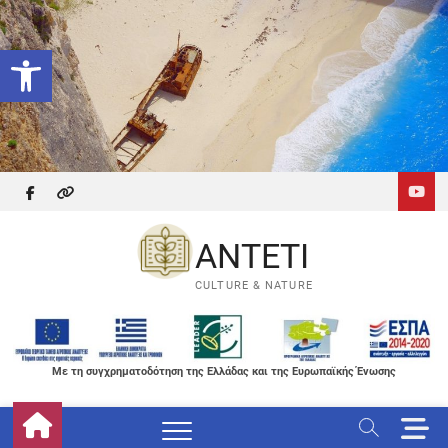
Skip
to
Ανοίξτε τη γραμμή εργαλείων
content
facebook
themefreesia
ANTETI
CULTURE & NATURE
Με τη συγχρηματοδότηση της Ελλάδας και της Ευρωπαϊκής Ένωσης
M
e