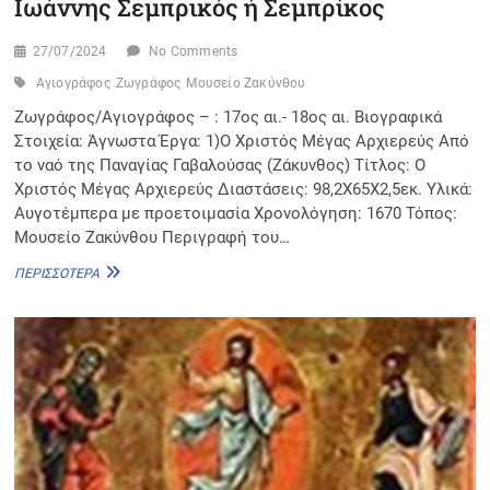
Ιωάννης Σεμπρικός ή Σεμπρίκος
27/07/2024
No Comments
Αγιογράφος
Ζωγράφος
Μουσείο Ζακύνθου
Ζωγράφος/Αγιογράφος – : 17ος αι.- 18ος αι. Βιογραφικά
Στοιχεία: Άγνωστα Έργα: 1)Ο Χριστός Μέγας Αρχιερεύς Από
το ναό της Παναγίας Γαβαλούσας (Ζάκυνθος) Τίτλος: Ο
Χριστός Μέγας Αρχιερεύς Διαστάσεις: 98,2Χ65Χ2,5εκ. Υλικά:
Αυγοτέμπερα με προετοιμασία Χρονολόγηση: 1670 Τόπος:
Μουσείο Ζακύνθου Περιγραφή του…
ΙΩΆΝΝΗΣ
ΠΕΡΙΣΣΌΤΕΡΑ
ΣΕΜΠΡΙΚΌΣ
Ή Σ
ΕΜΠΡΊΚΟΣ