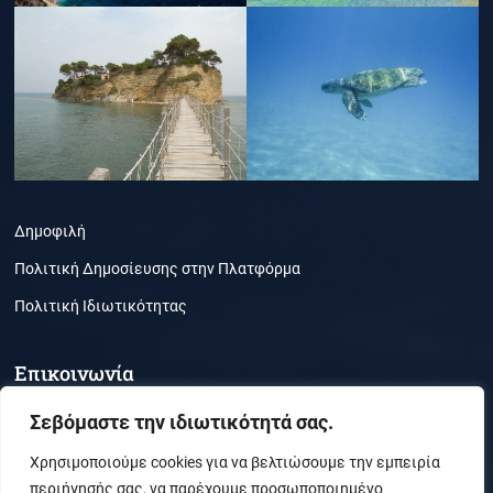
Δημοφιλή
Πολιτική Δημοσίευσης στην Πλατφόρμα
Πολιτική Ιδιωτικότητας
Επικοινωνία
Τμήμα Περιβάλλοντος, Ζάκυνθος, ΤΚ 29100
Σεβόμαστε την ιδιωτικότητά σας.
(30) 26950-21050
Χρησιμοποιούμε cookies για να βελτιώσουμε την εμπειρία
περιήγησής σας, να παρέχουμε προσωποποιημένο
secr_envi@ionio.gr