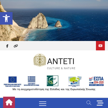
Skip
to
Ανοίξτε τη γραμμή εργαλείων
content
facebook
themefreesia
ANTETI
CULTURE & NATURE
Με τη συγχρηματοδότηση της Ελλάδας και της Ευρωπαϊκής Ένωσης
M
e