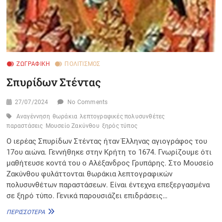
ΖΩΓΡΑΦΙΚΉ
ΠΟΛΙΤΙΣΜΌΣ
Σπυρίδων Στέντας
27/07/2024
No Comments
Αναγέννηση
θωράκια
λεπτογραφικές πολυσυνθέτες
παραστάσεις
Μουσείο Ζακύνθου
ξηρός τύπος
Ο ιερέας Σπυρίδων Στέντας ήταν Έλληνας αγιογράφος του
17ου αιώνα. Γεννήθηκε στην Κρήτη το 1674. Γνωρίζουμε ότι
μαθήτευσε κοντά του ο Αλέξανδρος Γρυπάρης. Στο Μουσείο
Ζακύνθου φυλάττονται θωράκια λεπτογραφικών
πολυσυνθέτων παραστάσεων. Είναι έντεχνα επεξεργασμένα
σε ξηρό τύπο. Γενικά παρουσιάζει επιδράσεις…
ΣΠΥΡΊΔΩΝ
ΠΕΡΙΣΣΌΤΕΡΑ
ΣΤΈΝΤΑΣ