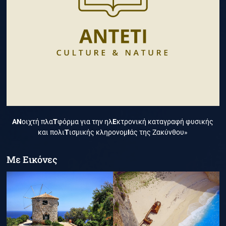
ΑΝ
οιχτή πλα
Τ
φόρμα για την ηλ
Ε
κτρονική καταγραφή φυσικής
και πολι
Τ
ισμικής κληρονομ
Ι
άς της Ζακύνθου»
Με Εικόνες