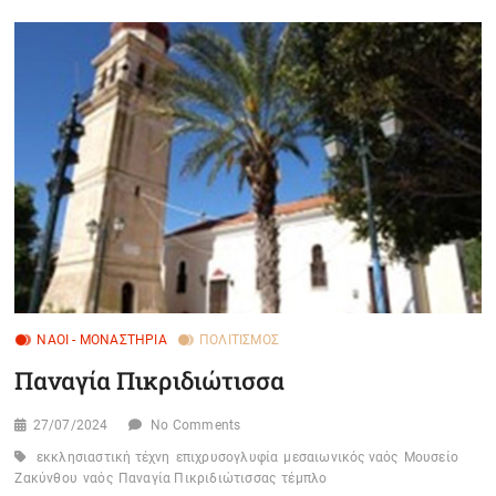
ΝΑΟΊ - ΜΟΝΑΣΤΉΡΙΑ
ΠΟΛΙΤΙΣΜΌΣ
Παναγία Πικριδιώτισσα
27/07/2024
No Comments
εκκλησιαστική τέχνη
επιχρυσογλυφία
μεσαιωνικός ναός
Μουσείο
Ζακύνθου
ναός
Παναγία Πικριδιώτισσας
τέμπλο