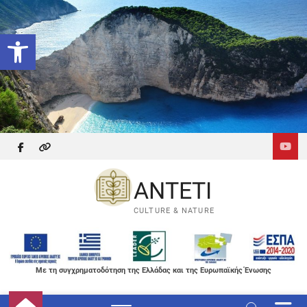
Skip
to
Ανοίξτε τη γραμμή εργαλείων
content
facebook
themefreesia
ANTETI
CULTURE & NATURE
Με τη συγχρηματοδότηση της Ελλάδας και της Ευρωπαϊκής Ένωσης
M