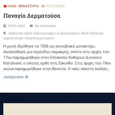
ΝΑΟΊ - ΜΟΝΑΣΤΉΡΙΑ
ΠΟΛΙΤΙΣΜΌΣ
Παναγία Δερματούσα
18/07/2024
No Comments
Αψίδα του Ιερού
Κελιά μοναχών
Κωδωνοστάσιο
Μονή Παναγίας
Δερματούσας
Πλακόστρωτη αυλή
Η μονή ιδρύθηκε το 1556 ως κοινοβιακό μοναστήρι.
Ακολούθησε μια περίοδος παρακμής, οπότε στις αρχές του
17ου παραχωρήθηκε στον Επίσκοπο Κυθήρων Διονύσιο
Κατηλιανό, ο οποίος ήρθε στη Ζάκυνθο. Στις αρχές του 19ου
αιώνα παραχωρήθηκε στην Βενετία. Ο ναός υπέστη πολλές…
ΠΑΝΑΓΊΑ
ΠΕΡΙΣΣΌΤΕΡΑ
ΔΕΡΜΑΤΟΎΣΑ