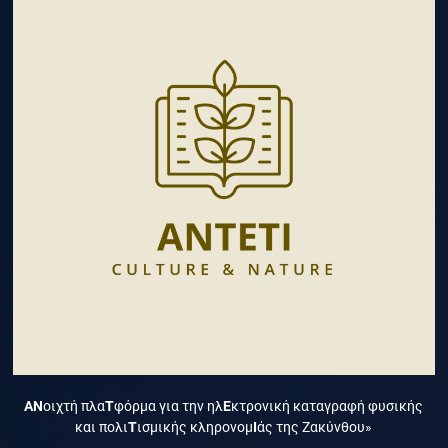
ΑΝ
οιχτή πλα
Τ
φόρμα για την ηλ
Ε
κτρονική καταγραφή φυσικής
και πολι
Τ
ισμικής κληρονομ
Ι
άς της Ζακύνθου»