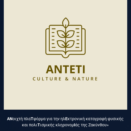
ΑΝ
οιχτή πλα
Τ
φόρμα για την ηλ
Ε
κτρονική καταγραφή φυσικής
και πολι
Τ
ισμικής κληρονομ
Ι
άς της Ζακύνθου»