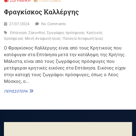
ΖΩΓΡΑΦΙΚΉ
ΠΟΛΙΤΙΣΜΌΣ
Φραγκίσκος Καλλέργης
27/07/2024
No Comments
Επτάνησα
Ζάκυνθος
ζωγράφος πρόσφυγας
Κρητικός
πρόσφυγας
Μονή Αναφωνήτριας
Παναγία Αναφωνήτριας
Ο Φραγκίσκος Καλλέργης είναι από τους Κρητικούς που
κατέφυγαν στα Επτάνησα μετά την κατάληψη της Κρήτης.
Μάλιστα, είναι από τους ζωγράφους πρόσφυγες που
μετέφεραν κρητικές εικόνες στα Επτάνησα. Εικόνες είχαν
στην κατοχή τους ζωγράφοι πρόσφυγες, όπως ο Λέος
Μόσκος, ο…
ΦΡΑΓΚΊΣΚΟΣ
ΠΕΡΙΣΣΌΤΕΡΑ
ΚΑΛΛΈΡΓΗΣ