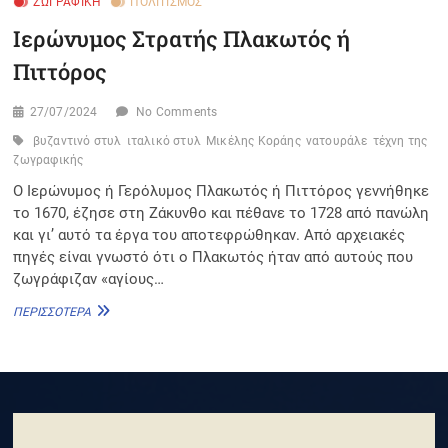
ΖΩΓΡΑΦΙΚΉ
ΠΟΛΙΤΙΣΜΌΣ
Ιερώνυμος Στρατής Πλακωτός ή
Πιττόρος
27/07/2024
No Comments
βυζαντινό στυλ
ιταλικό στυλ
Μικέλης Κοράης
νατουράλε
τέχνη της
ζωγραφικής
Ο Ιερώνυμος ή Γερόλυμος Πλακωτός ή Πιττόρος γεννήθηκε
το 1670, έζησε στη Ζάκυνθο και πέθανε το 1728 από πανώλη
και γι’ αυτό τα έργα του αποτεφρώθηκαν. Από αρχειακές
πηγές είναι γνωστό ότι ο Πλακωτός ήταν από αυτούς που
ζωγράφιζαν «αγίους…
ΙΕΡΏΝΥΜΟΣ
ΠΕΡΙΣΣΌΤΕΡΑ
ΣΤΡΑΤΉΣ
ΠΛΑΚΩΤΌΣ
Ή Π
ΙΤΤΌΡΟΣ