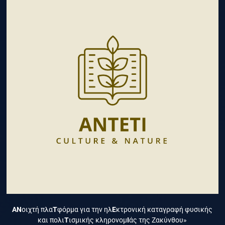
ΑΝ
οιχτή πλα
Τ
φόρμα για την ηλ
Ε
κτρονική καταγραφή φυσικής
και πολι
Τ
ισμικής κληρονομ
Ι
άς της Ζακύνθου»