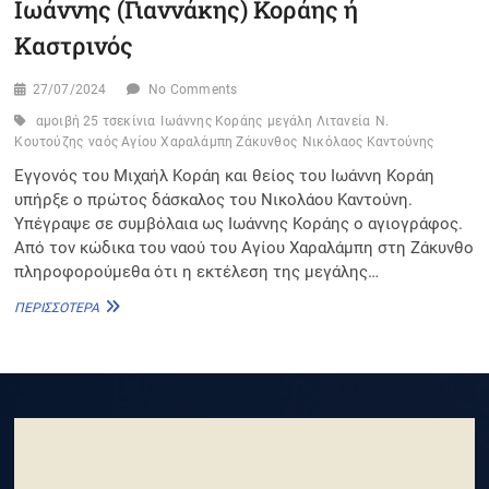
Ιωάννης (Γιαννάκης) Κοράης ή
Καστρινός
27/07/2024
No Comments
αμοιβή 25 τσεκίνια
Ιωάννης Κοράης
μεγάλη Λιτανεία
Ν.
Κουτούζης
ναός Αγίου Χαραλάμπη Ζάκυνθος
Νικόλαος Καντούνης
Εγγονός του Μιχαήλ Κοράη και θείος του Ιωάννη Κοράη
υπήρξε ο πρώτος δάσκαλος του Νικολάου Καντούνη.
Υπέγραψε σε συμβόλαια ως Ιωάννης Κοράης ο αγιογράφος.
Από τον κώδικα του ναού του Αγίου Χαραλάμπη στη Ζάκυνθο
πληροφορούμεθα ότι η εκτέλεση της μεγάλης…
ΙΩΆΝΝΗΣ
ΠΕΡΙΣΣΌΤΕΡΑ
(ΓΙΑΝΝΆΚΗΣ)
ΚΟΡΆΗΣ
Ή Κ
ΑΣΤΡΙΝΌΣ