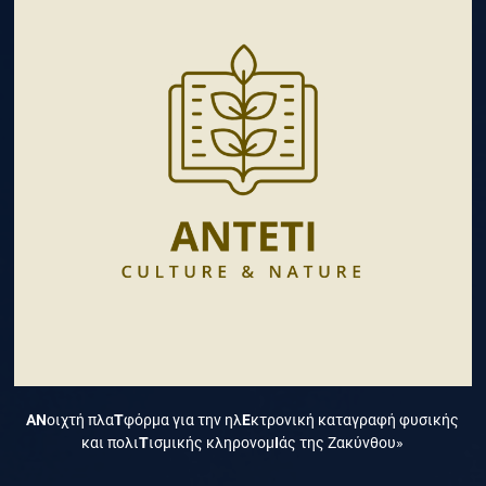
ΑΝ
οιχτή πλα
Τ
φόρμα για την ηλ
Ε
κτρονική καταγραφή φυσικής
και πολι
Τ
ισμικής κληρονομ
Ι
άς της Ζακύνθου»