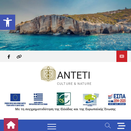
Skip
to
Ανοίξτε τη γραμμή εργαλείων
content
facebook
themefreesia
ANTETI
CULTURE & NATURE
Με τη συγχρηματοδότηση της Ελλάδας και της Ευρωπαϊκής Ένωσης
M
e