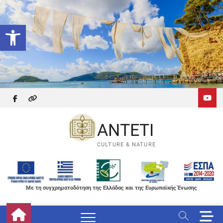
Skip
to
Ανοίξτε τη γραμμή εργαλείων
content
facebook
themefreesia
ANTETI
CULTURE & NATURE
Με τη συγχρηματοδότηση της Ελλάδας και της Ευρωπαϊκής Ένωσης
M
e