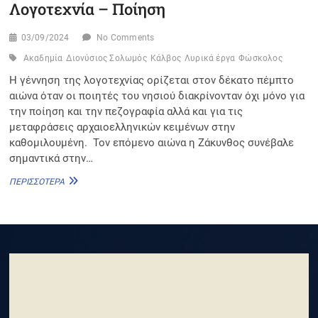
Λογοτεχνία – Ποίηση
03/09/2024
No Comments
Ακαδημία
Διονύσιος Σολωμός
Κάλβος
Λυρικά έργα
Φώσκολος
Η γέννηση της λογοτεχνίας ορίζεται στον δέκατο πέμπτο
αιώνα όταν οι ποιητές του νησιού διακρίνονταν όχι μόνο για
την ποίηση και την πεζογραφία αλλά και για τις
μεταφράσεις αρχαιοελληνικών κειμένων στην
καθομιλουμένη. Τον επόμενο αιώνα η Ζάκυνθος συνέβαλε
σημαντικά στην…
ΛΟΓΟΤΕΧΝΊΑ
ΠΕΡΙΣΣΌΤΕΡΑ
–
ΠΟΊΗΣΗ