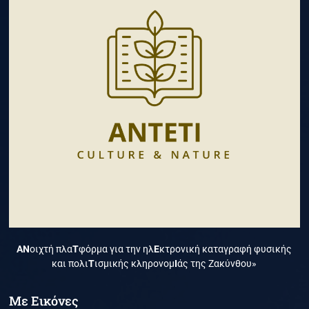
ΑΝ
οιχτή πλα
Τ
φόρμα για την ηλ
Ε
κτρονική καταγραφή φυσικής
και πολι
Τ
ισμικής κληρονομ
Ι
άς της Ζακύνθου»
Με Εικόνες