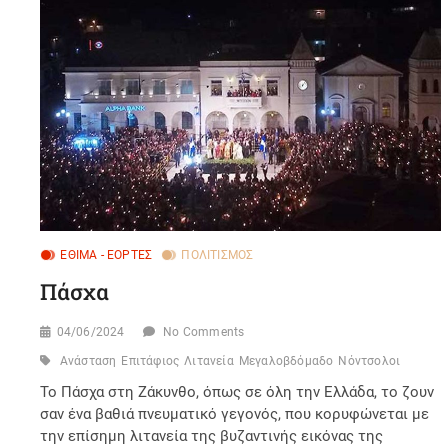
ΈΘΙΜΑ - ΕΟΡΤΈΣ
ΠΟΛΙΤΙΣΜΌΣ
Πάσχα
04/06/2024
No Comments
Ανάσταση
Επιτάφιος
Λιτανεία
Μεγαλοβδόμαδο
Νόντσολοι
Το Πάσχα στη Ζάκυνθο, όπως σε όλη την Ελλάδα, το ζουν
σαν ένα βαθιά πνευματικό γεγονός, που κορυφώνεται με
την επίσημη λιτανεία της βυζαντινής εικόνας της