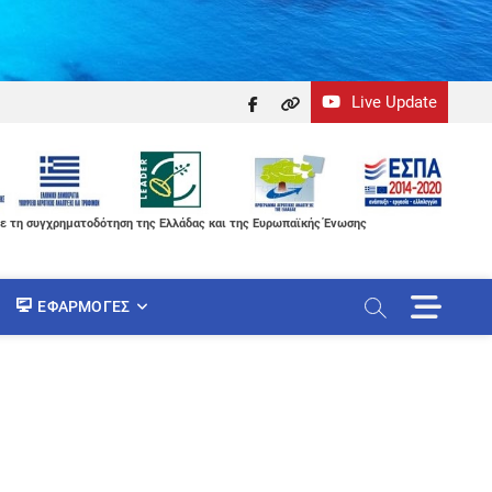
Live Update
facebook
themefreesia
ε τη συγχρηματοδότηση της Ελλάδας και της Ευρωπαϊκής Ένωσης
M
ΕΦΑΡΜΟΓΈΣ
e
n
u
B
u
t
t
o