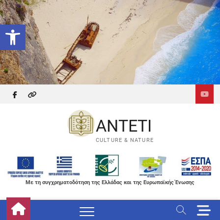
Skip
to
Ανοίξτε τη γραμμή εργαλείων
content
facebook
themefreesia
ANTETI
CULTURE & NATURE
Με τη συγχρηματοδότηση της Ελλάδας και της Ευρωπαϊκής Ένωσης
M
e