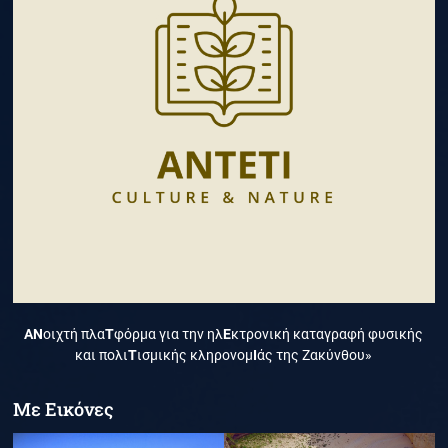
ΑΝ
οιχτή πλα
Τ
φόρμα για την ηλ
Ε
κτρονική καταγραφή φυσικής
και πολι
Τ
ισμικής κληρονομ
Ι
άς της Ζακύνθου»
Με Εικόνες