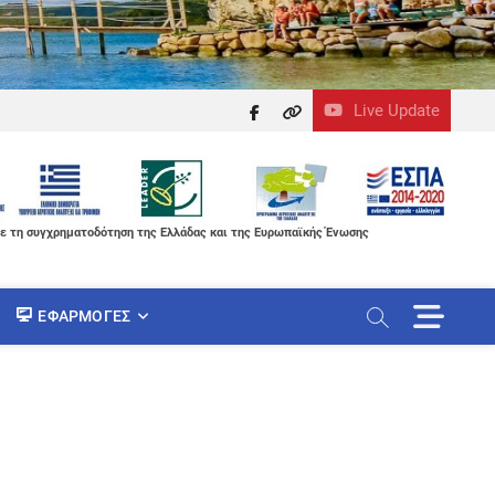
Live Update
facebook
themefreesia
ε τη συγχρηματοδότηση της Ελλάδας και της Ευρωπαϊκής Ένωσης
M
ΕΦΑΡΜΟΓΈΣ
e
n
u
B
u
t
t