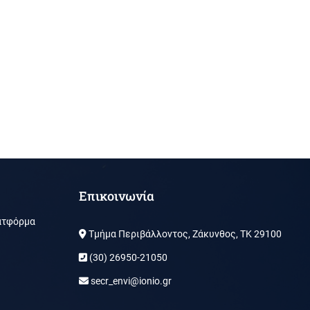
Επικοινωνία
ατφόρμα
Τμήμα Περιβάλλοντος, Ζάκυνθος, ΤΚ 29100
(30) 26950-21050
secr_envi@ionio.gr