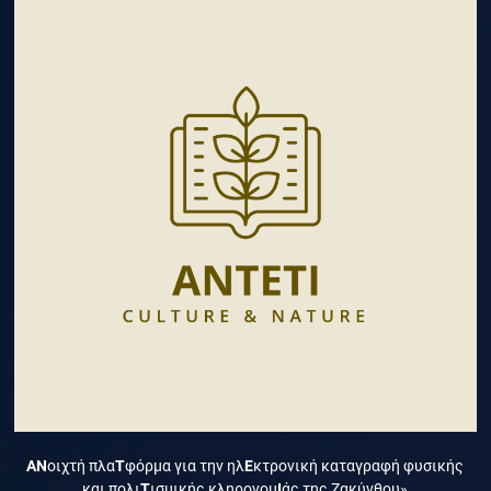
ΑΝ
οιχτή πλα
Τ
φόρμα για την ηλ
Ε
κτρονική καταγραφή φυσικής
και πολι
Τ
ισμικής κληρονομ
Ι
άς της Ζακύνθου»