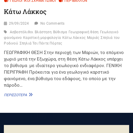
ΓΕΩΛΟΓΙΚΟΊ ΣΧΗΜΑΤΙΣΜΟΊ
ΠΕΡΙΒΆΛΛΟΝ
Κάτω Λάκκος
29/09/2024
No Comments
Ασβεστόλιθοι
Βλάστηση
Βύθισμα
Γεωγραφική θέση
Γεωλογικό
φαινόμενο
Καρστική μορφολογία
Κάτω Λάκκος
Μαριές
Σπηλιά του
Ροδινού
Σπηλιά Τσι Πέντε Πόρτες
ΓΕΩΓΡΑΦΙΚΗ ΘΕΣΗ Στην περιοχή των Μαριών, το επόμενο
χωριό μετά την Εξωχώρα, στη θέση Κάτω Λάκκος υπάρχει
το βύθισμα με ιδιαίτερο γεωλογικό ενδιαφέρον. ΓΕΝΙΚΗ
ΠΕΡΙΓΡΑΦΗ Πρόκειται για ένα γεωλογικό καρστικό
φαινόμενο, ένα βύθισμα του εδάφους, το οποίο με την
πάροδο…
ΚΆΤΩ
ΠΕΡΙΣΣΌΤΕΡΑ
ΛΆΚΚΟΣ