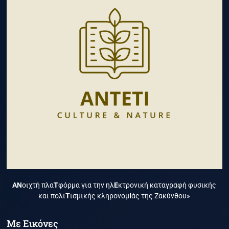
ΑΝ
οιχτή πλα
Τ
φόρμα για την ηλ
Ε
κτρονική καταγραφή φυσικής
και πολι
Τ
ισμικής κληρονομ
Ι
άς της Ζακύνθου»
Με Εικόνες