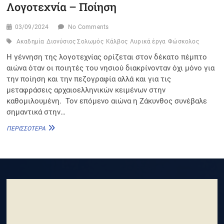
Λογοτεχνία – Ποίηση
03/09/2024
No Comments
Ακαδημία
Διονύσιος Σολωμός
Κάλβος
Λυρικά έργα
Φώσκολος
Η γέννηση της λογοτεχνίας ορίζεται στον δέκατο πέμπτο
αιώνα όταν οι ποιητές του νησιού διακρίνονταν όχι μόνο για
την ποίηση και την πεζογραφία αλλά και για τις
μεταφράσεις αρχαιοελληνικών κειμένων στην
καθομιλουμένη. Τον επόμενο αιώνα η Ζάκυνθος συνέβαλε
σημαντικά στην…
ΛΟΓΟΤΕΧΝΊΑ
ΠΕΡΙΣΣΌΤΕΡΑ
–
ΠΟΊΗΣΗ