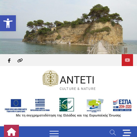
Skip
to
Ανοίξτε τη γραμμή εργαλείων
content
facebook
themefreesia
ANTETI
CULTURE & NATURE
Με τη συγχρηματοδότηση της Ελλάδας και της Ευρωπαϊκής Ένωσης
M
e