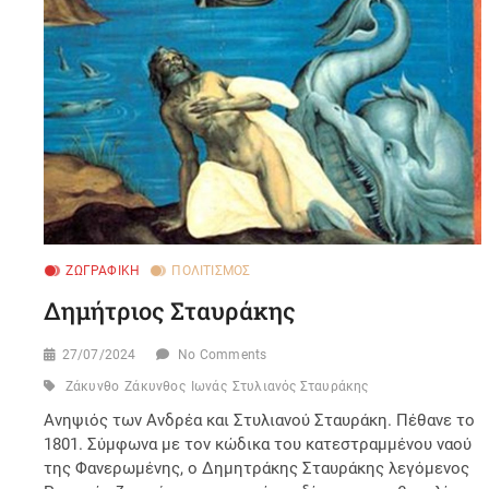
ΖΩΓΡΑΦΙΚΉ
ΠΟΛΙΤΙΣΜΌΣ
Δημήτριος Σταυράκης
27/07/2024
No Comments
Ζάκυνθο
Ζάκυνθος
Ιωνάς
Στυλιανός Σταυράκης
Ανηψιός των Ανδρέα και Στυλιανού Σταυράκη. Πέθανε το
1801. Σύμφωνα με τον κώδικα του κατεστραμμένου ναού
της Φανερωμένης, ο Δημητράκης Σταυράκης λεγόμενος