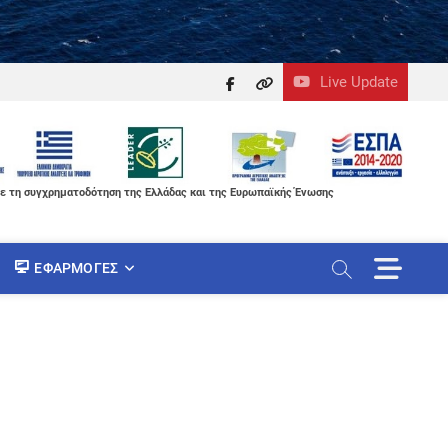
Live Update
facebook
themefreesia
ε τη συγχρηματοδότηση της Ελλάδας και της Ευρωπαϊκής Ένωσης
M
ΕΦΑΡΜΟΓΈΣ
e
n
u
B
u
t
t
o