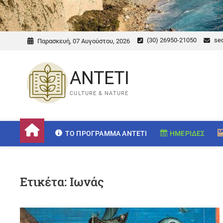
(30) 26950-21050
sec
Παρασκευή, 07 Αυγούστου, 2026
ANTETI
CULTURE & NATURE
ΤΟ ΠΡΌΓΡΑΜΜΑ ANTETI
ΗΜΕΡΊΔΕΣ
Ετικέτα:
Ιωνάς