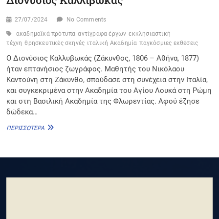
27/07/2024
No Comments
ακαδημαϊκά πρότυπα
αντίγραφα έργων
εκκλησιαστική
τέχνη
θρησκευτικές σκηνές
ιταλική Ακαδημία
παγκόσμιες εκθέσεις
Ο Διονύσιος Καλλυβωκάς (Ζάκυνθος, 1806 – Αθήνα, 1877)
ήταν επτανήσιος ζωγράφος. Μαθητής του Νικόλαου
Καντούνη στη Ζάκυνθο, σπούδασε στη συνέχεια στην Ιταλία,
και συγκεκριμένα στην Ακαδημία του Αγίου Λουκά στη Ρώμη
και στη Βασιλική Ακαδημία της Φλωρεντίας. Αφού έζησε
δώδεκα…
ΔΙΟΝΎΣΙΟΣ
ΠΕΡΙΣΣΌΤΕΡΑ
ΚΑΛΛΙΒΩΚΆΣ