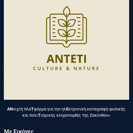
ΑΝ
οιχτή πλα
Τ
φόρμα για την ηλ
Ε
κτρονική καταγραφή φυσικής
και πολι
Τ
ισμικής κληρονομ
Ι
άς της Ζακύνθου»
Με Εικόνες