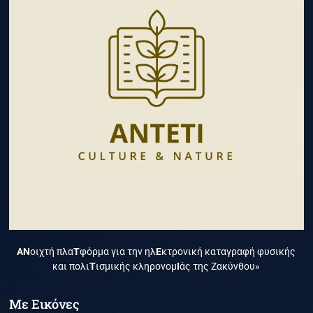
ΑΝ
οιχτή πλα
Τ
φόρμα για την ηλ
Ε
κτρονική καταγραφή φυσικής
και πολι
Τ
ισμικής κληρονομ
Ι
άς της Ζακύνθου»
Με Εικόνες