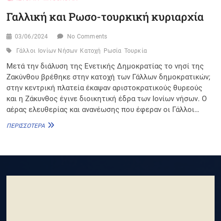
Γαλλική και Ρωσο-τουρκική κυριαρχία
03/06/2024
No Comments
Γάλλοι
Ιονίων Νήσων
Κατοχή
Ρωσία
Τουρκία
Μετά την διάλυση της Ενετικής Δημοκρατίας το νησί της
Ζακύνθου βρέθηκε στην κατοχή των Γάλλων δημοκρατικών;
στην κεντρική πλατεία έκαψαν αριστοκρατικούς θυρεούς
και η Ζάκυνθος έγινε διοικητική έδρα των Ιονίων νήσων. Ο
αέρας ελευθερίας και ανανέωσης που έφεραν οι Γάλλοι…
ΓΑΛΛΙΚΉ
ΠΕΡΙΣΣΌΤΕΡΑ
ΚΑΙ
ΡΩΣΟ-
ΤΟΥΡΚΙΚΉ
ΚΥΡΙΑΡΧΊΑ