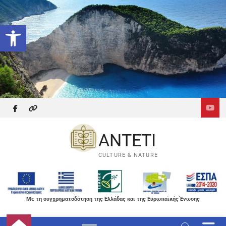
Skip
to
Ανοίξτε τη γραμμή εργαλείων
content
facebook
themefreesia
ANTETI
CULTURE & NATURE
Με τη συγχρηματοδότηση της Ελλάδας και της Ευρωπαϊκής Ένωσης
M